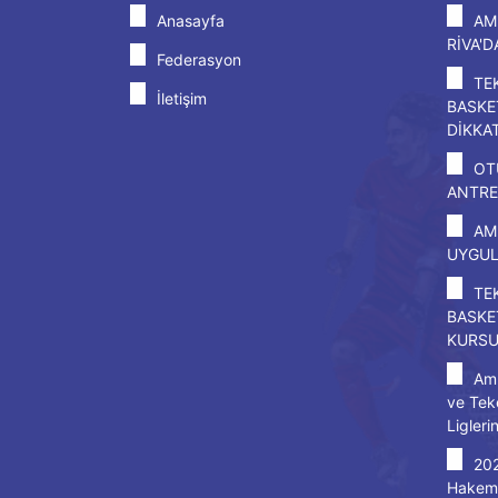
Anasayfa
AM
RİVA'
Federasyon
TE
İletişim
BASKE
DİKKA
OT
ANTRE
AM
UYGU
TE
BASKE
KURS
Amp
ve Tek
Ligleri
20
Hakem 