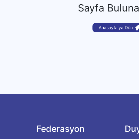
Sayfa Bulun
Anasayfa'ya Dön
Federasyon
Duy