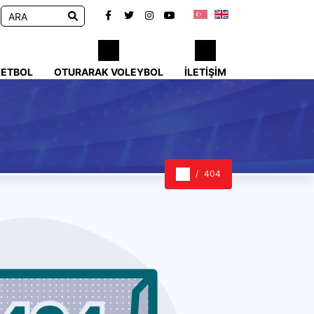
KETBOL
OTURARAK VOLEYBOL
İLETIŞIM
404