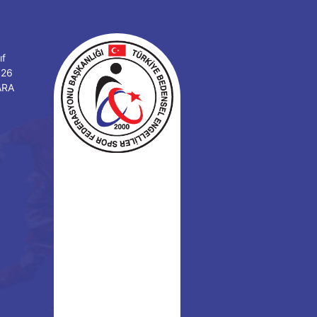
ıf
126
ARA