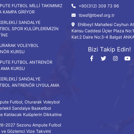
PUTE FUTBOL MİLLİ TAKIMIMIZ
+90(312) 309 73 96
DA KAMPA GİRİYOR
tbesf@tbesf.org.tr
KERLEKLİ SANDALYE
Ehlibeyt Mahallesi Ceyhun At
TBOL SPOR KULÜPLERİMİZİN
Kansu Caddesi Üçler Plaza No:
TİNE
Kat:2 Daire No:3-4 Balgat ANK
URARAK VOLEYBOL
Bizi Takip Edin!
NÖR KURSU
PUTE FUTBOL ANTRENÖR
LAMA KURSU
KERLEKLİ SANDALYE
TBOL ANTRENÖR UYGULAMA
U
ute Futbol, Oturarak Voleybol
erlekli Sandalye Basketbol
ne Katılacak Kulüplerin Dikkatine
26-2027 Sezonu Ampute Futbol
ve Gözlemci Vize Takvimi