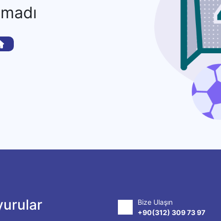
amadı
urular
Bize Ulaşın
+90(312) 309 73 97