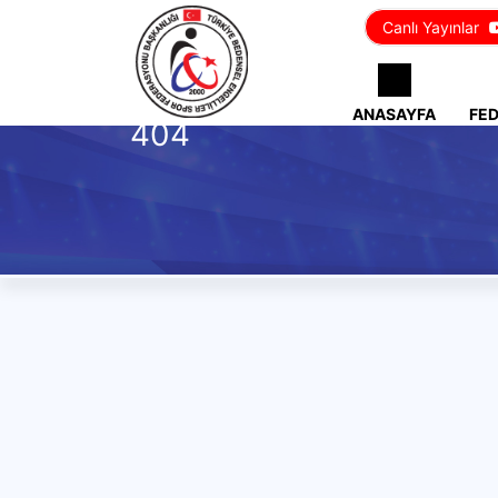
Canlı Yayınlar
ANASAYFA
FE
404