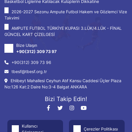
Basketbol Liglerine Katılacak Kulüplerin Dikkatine
2026-2027 Sezonu Ampute Futbol Hakem ve Gözlemci Vize
Takvimi
AMPUTE FUTBOL TÜRKİYE KUPASI 3.LÜK/4.LÜK - FİNAL
GÜNCEL KART ÇİZELGESİ
Bize Ulaşın
+90(312) 309 73 97
+90(312) 309 73 96
tbesf@tbesf.org.tr
Ehlibeyt Mahallesi Ceyhun Atıf Kansu Caddesi Üçler Plaza
No:126 Kat:2 Daire No:3-4 Balgat ANKARA
Bizi Takip Edin!
Kullanıcı
Çerezler Politikası