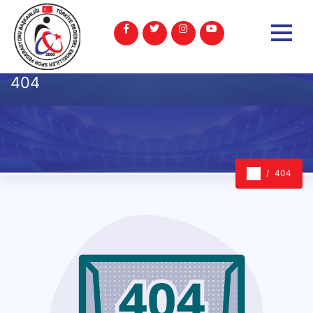
404
404