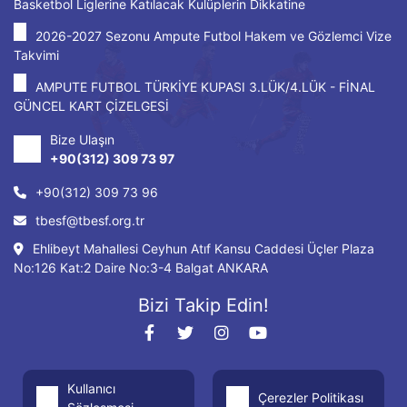
Basketbol Liglerine Katılacak Kulüplerin Dikkatine
2026-2027 Sezonu Ampute Futbol Hakem ve Gözlemci Vize
Takvimi
AMPUTE FUTBOL TÜRKİYE KUPASI 3.LÜK/4.LÜK - FİNAL
GÜNCEL KART ÇİZELGESİ
Bize Ulaşın
+90(312) 309 73 97
+90(312) 309 73 96
tbesf@tbesf.org.tr
Ehlibeyt Mahallesi Ceyhun Atıf Kansu Caddesi Üçler Plaza
No:126 Kat:2 Daire No:3-4 Balgat ANKARA
Bizi Takip Edin!
Kullanıcı
Çerezler Politikası