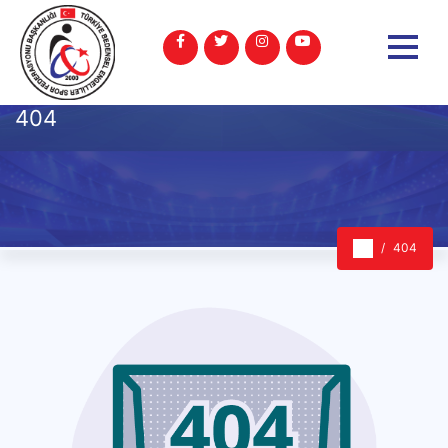
404
404