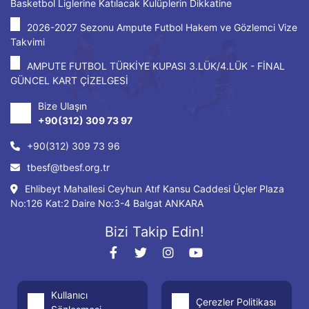
Basketbol Liglerine Katılacak Kulüplerin Dikkatine
2026-2027 Sezonu Ampute Futbol Hakem ve Gözlemci Vize
Takvimi
AMPUTE FUTBOL TÜRKİYE KUPASI 3.LÜK/4.LÜK - FİNAL
GÜNCEL KART ÇİZELGESİ
Bize Ulaşın
+90(312) 309 73 97
+90(312) 309 73 96
tbesf@tbesf.org.tr
Ehlibeyt Mahallesi Ceyhun Atıf Kansu Caddesi Üçler Plaza
No:126 Kat:2 Daire No:3-4 Balgat ANKARA
Bizi Takip Edin!
Kullanıcı
Çerezler Politikası