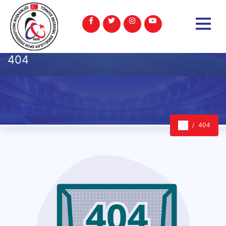
404
404