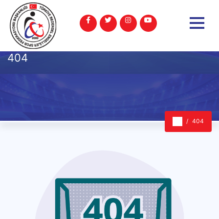
404
404