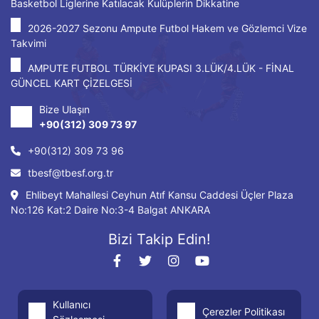
Basketbol Liglerine Katılacak Kulüplerin Dikkatine
2026-2027 Sezonu Ampute Futbol Hakem ve Gözlemci Vize
Takvimi
AMPUTE FUTBOL TÜRKİYE KUPASI 3.LÜK/4.LÜK - FİNAL
GÜNCEL KART ÇİZELGESİ
Bize Ulaşın
+90(312) 309 73 97
+90(312) 309 73 96
tbesf@tbesf.org.tr
Ehlibeyt Mahallesi Ceyhun Atıf Kansu Caddesi Üçler Plaza
No:126 Kat:2 Daire No:3-4 Balgat ANKARA
Bizi Takip Edin!
Kullanıcı
Çerezler Politikası