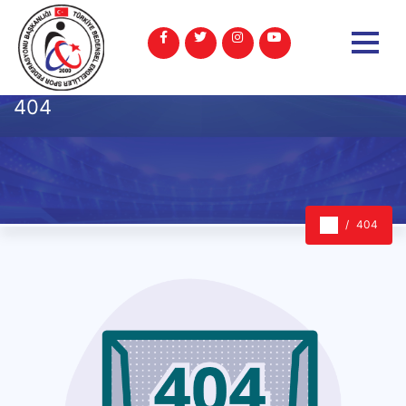
404
404