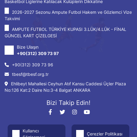
Basketbol Liglerine Katılacak Kulüplerin Dikkatine
2026-2027 Sezonu Ampute Futbol Hakem ve Gözlemci Vize
Takvimi
AMPUTE FUTBOL TÜRKİYE KUPASI 3.LÜK/4.LÜK - FİNAL
GÜNCEL KART ÇİZELGESİ
Bize Ulaşın
+90(312) 309 73 97
+90(312) 309 73 96
tbesf@tbesf.org.tr
Ehlibeyt Mahallesi Ceyhun Atıf Kansu Caddesi Üçler Plaza
No:126 Kat:2 Daire No:3-4 Balgat ANKARA
Bizi Takip Edin!
Kullanıcı
Çerezler Politikası