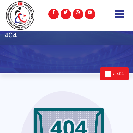
404
404