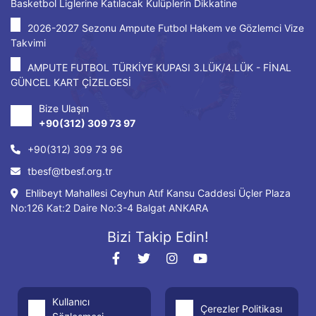
Basketbol Liglerine Katılacak Kulüplerin Dikkatine
2026-2027 Sezonu Ampute Futbol Hakem ve Gözlemci Vize
Takvimi
AMPUTE FUTBOL TÜRKİYE KUPASI 3.LÜK/4.LÜK - FİNAL
GÜNCEL KART ÇİZELGESİ
Bize Ulaşın
+90(312) 309 73 97
+90(312) 309 73 96
tbesf@tbesf.org.tr
Ehlibeyt Mahallesi Ceyhun Atıf Kansu Caddesi Üçler Plaza
No:126 Kat:2 Daire No:3-4 Balgat ANKARA
Bizi Takip Edin!
Kullanıcı
Çerezler Politikası