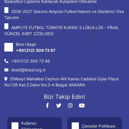
Basketbol Liglerine Katılacak Kulüplerin Dikkatine
2026-2027 Sezonu Ampute Futbol Hakem ve Gözlemci Vize
Takvimi
AMPUTE FUTBOL TÜRKİYE KUPASI 3.LÜK/4.LÜK - FİNAL
GÜNCEL KART ÇİZELGESİ
Bize Ulaşın
+90(312) 309 73 97
+90(312) 309 73 96
tbesf@tbesf.org.tr
Ehlibeyt Mahallesi Ceyhun Atıf Kansu Caddesi Üçler Plaza
No:126 Kat:2 Daire No:3-4 Balgat ANKARA
Bizi Takip Edin!
Kullanıcı
Çerezler Politikası