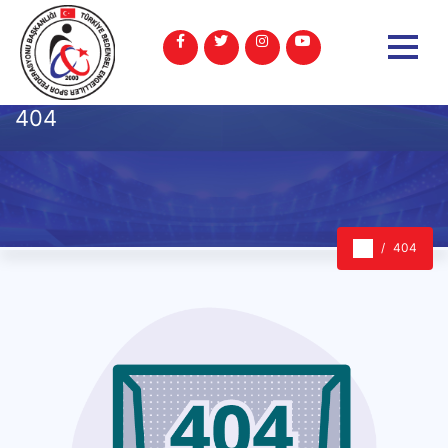
404
404