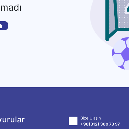
amadı
urular
Bize Ulaşın
+90(312) 309 73 97