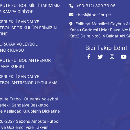
PUTE FUTBOL MİLLİ TAKIMIMIZ
+90(312) 309 73 96
DA KAMPA GİRİYOR
tbesf@tbesf.org.tr
KERLEKLİ SANDALYE
Ehlibeyt Mahallesi Ceyhun At
TBOL SPOR KULÜPLERİMİZİN
Kansu Caddesi Üçler Plaza No:
TİNE
Kat:2 Daire No:3-4 Balgat ANK
URARAK VOLEYBOL
Bizi Takip Edin!
NÖR KURSU
PUTE FUTBOL ANTRENÖR
LAMA KURSU
KERLEKLİ SANDALYE
TBOL ANTRENÖR UYGULAMA
U
ute Futbol, Oturarak Voleybol
erlekli Sandalye Basketbol
ne Katılacak Kulüplerin Dikkatine
26-2027 Sezonu Ampute Futbol
ve Gözlemci Vize Takvimi