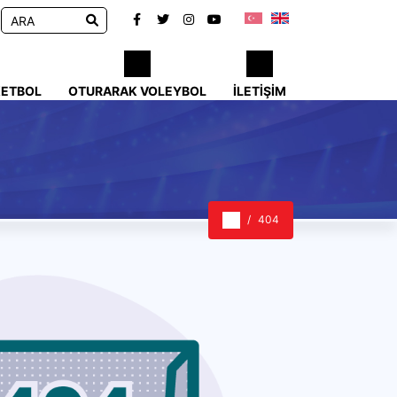
KETBOL
OTURARAK VOLEYBOL
İLETIŞIM
404