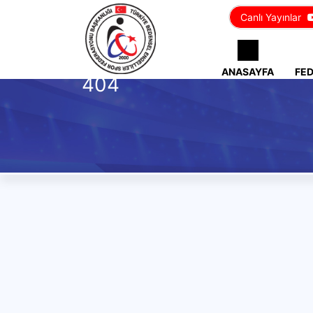
Canlı Yayınlar
ANASAYFA
FE
404