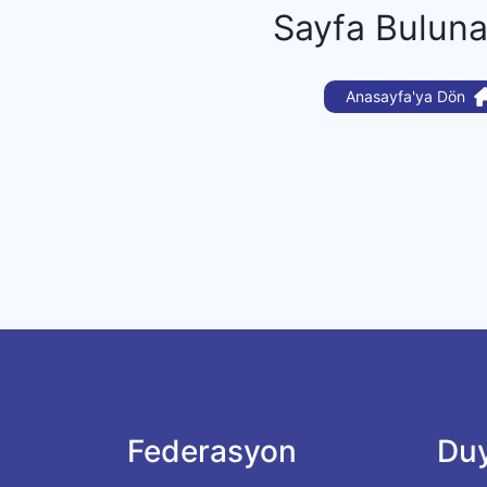
Sayfa Bulun
Anasayfa'ya Dön
Federasyon
Duy