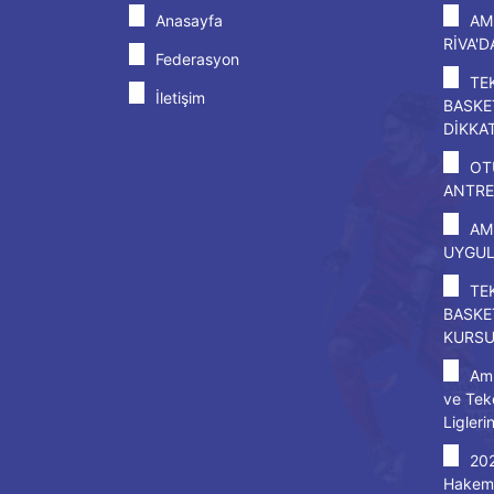
Anasayfa
AM
RİVA'
Federasyon
TE
İletişim
BASKE
DİKKA
OT
ANTRE
AM
UYGU
TE
BASKE
KURS
Amp
ve Tek
Ligleri
20
Hakem 