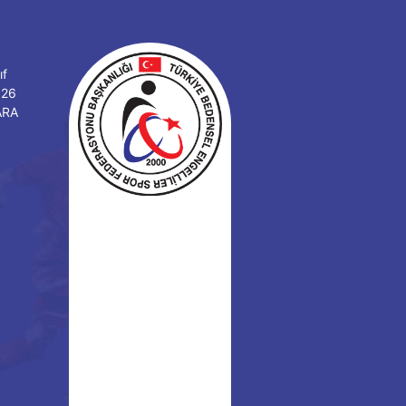
ıf
126
ARA