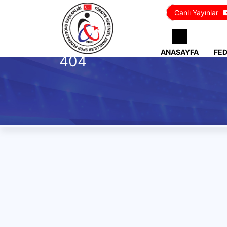
Canlı Yayınlar
ANASAYFA
FE
404