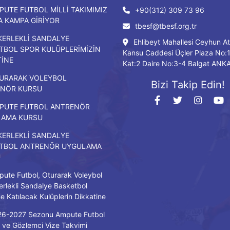
PUTE FUTBOL MİLLİ TAKIMIMIZ
+90(312) 309 73 96
DA KAMPA GİRİYOR
tbesf@tbesf.org.tr
KERLEKLİ SANDALYE
Ehlibeyt Mahallesi Ceyhun At
TBOL SPOR KULÜPLERİMİZİN
Kansu Caddesi Üçler Plaza No:
TİNE
Kat:2 Daire No:3-4 Balgat ANK
URARAK VOLEYBOL
Bizi Takip Edin!
NÖR KURSU
PUTE FUTBOL ANTRENÖR
LAMA KURSU
KERLEKLİ SANDALYE
TBOL ANTRENÖR UYGULAMA
U
ute Futbol, Oturarak Voleybol
erlekli Sandalye Basketbol
ne Katılacak Kulüplerin Dikkatine
26-2027 Sezonu Ampute Futbol
ve Gözlemci Vize Takvimi