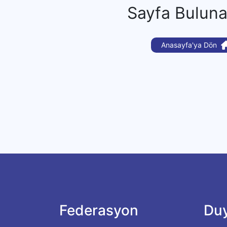
Sayfa Bulun
Anasayfa'ya Dön
Federasyon
Duy