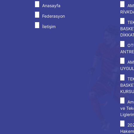
Anasayfa
AM
RİVA'
Federasyon
TE
İletişim
BASKE
DİKKA
OT
ANTRE
AM
UYGU
TE
BASKE
KURS
Amp
ve Tek
Ligleri
20
Hakem 