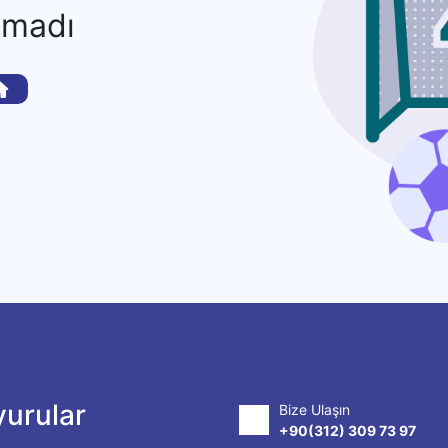
amadı
urular
Bize Ulaşın
+90(312) 309 73 97