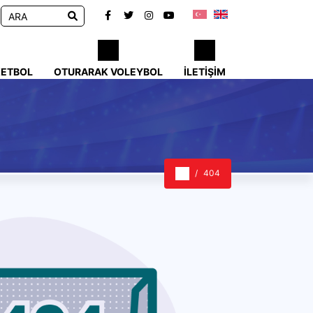
KETBOL
OTURARAK VOLEYBOL
İLETIŞIM
404