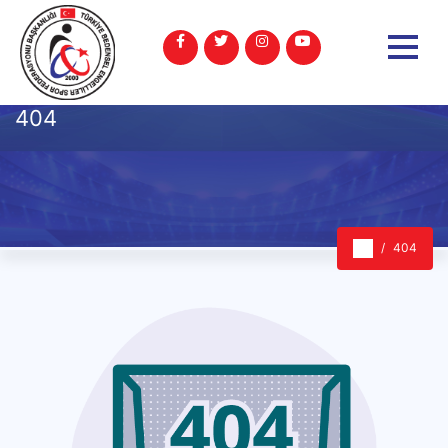
404
404