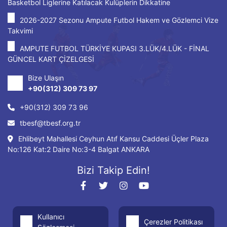
Basketbol Liglerine Katılacak Kulüplerin Dikkatine
2026-2027 Sezonu Ampute Futbol Hakem ve Gözlemci Vize
Takvimi
AMPUTE FUTBOL TÜRKİYE KUPASI 3.LÜK/4.LÜK - FİNAL
GÜNCEL KART ÇİZELGESİ
Bize Ulaşın
+90(312) 309 73 97
+90(312) 309 73 96
tbesf@tbesf.org.tr
Ehlibeyt Mahallesi Ceyhun Atıf Kansu Caddesi Üçler Plaza
No:126 Kat:2 Daire No:3-4 Balgat ANKARA
Bizi Takip Edin!
Kullanıcı
Çerezler Politikası