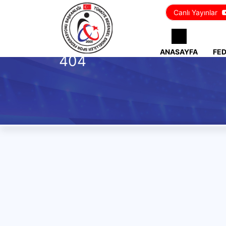
Canlı Yayınlar
ANASAYFA
FE
404