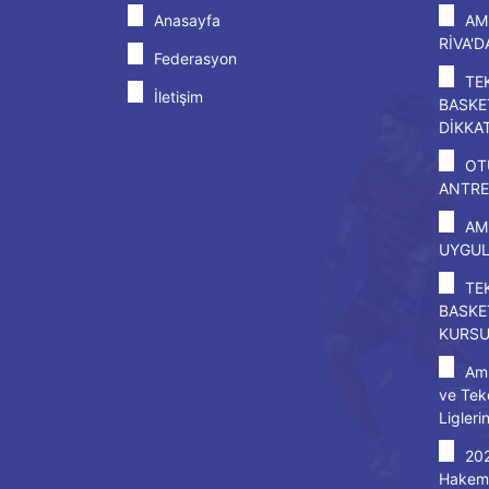
Anasayfa
AM
RİVA'
Federasyon
TE
İletişim
BASKE
DİKKA
OT
ANTRE
AM
UYGU
TE
BASKE
KURS
Amp
ve Tek
Ligleri
20
Hakem 