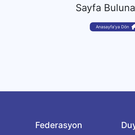
Sayfa Bulun
Anasayfa'ya Dön
Federasyon
Duy