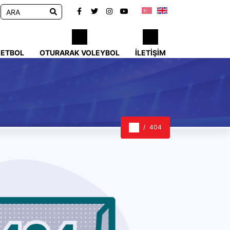
KETBOL
OTURARAK VOLEYBOL
İLETIŞIM
404