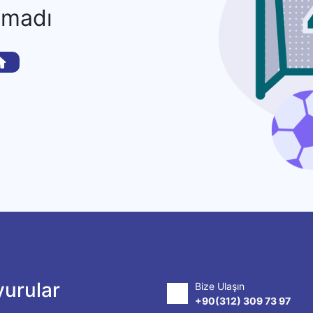
amadı
urular
Bize Ulaşın
+90(312) 309 73 97