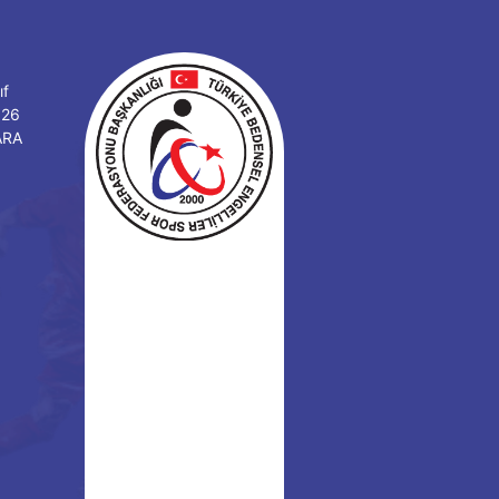
ıf
126
ARA