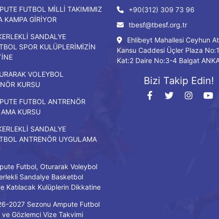
PUTE FUTBOL MİLLİ TAKIMIMIZ
+90(312) 309 73 96
DA KAMPA GİRİYOR
tbesf@tbesf.org.tr
KERLEKLİ SANDALYE
Ehlibeyt Mahallesi Ceyhun At
TBOL SPOR KULÜPLERİMİZİN
Kansu Caddesi Üçler Plaza No:
TİNE
Kat:2 Daire No:3-4 Balgat ANK
URARAK VOLEYBOL
Bizi Takip Edin!
NÖR KURSU
PUTE FUTBOL ANTRENÖR
LAMA KURSU
KERLEKLİ SANDALYE
TBOL ANTRENÖR UYGULAMA
U
ute Futbol, Oturarak Voleybol
erlekli Sandalye Basketbol
ne Katılacak Kulüplerin Dikkatine
26-2027 Sezonu Ampute Futbol
ve Gözlemci Vize Takvimi