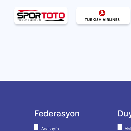
Federasyon
Duy
Anasayfa
AM