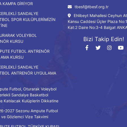
DA KAMPA GİRİYOR
tbesf@tbesf.org.tr
KERLEKLİ SANDALYE
Ehlibeyt Mahallesi Ceyhun At
TBOL SPOR KULÜPLERİMİZİN
Kansu Caddesi Üçler Plaza No:
TİNE
Kat:2 Daire No:3-4 Balgat ANK
URARAK VOLEYBOL
Bizi Takip Edin!
NÖR KURSU
PUTE FUTBOL ANTRENÖR
LAMA KURSU
KERLEKLİ SANDALYE
TBOL ANTRENÖR UYGULAMA
U
ute Futbol, Oturarak Voleybol
erlekli Sandalye Basketbol
ne Katılacak Kulüplerin Dikkatine
26-2027 Sezonu Ampute Futbol
ve Gözlemci Vize Takvimi
PUTE FUTBOL TÜRKİYE KUPASI