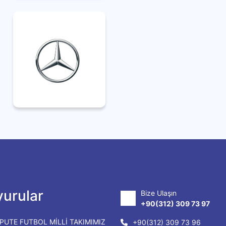
urular
Bize Ulaşın
+90(312) 309 73 97
PUTE FUTBOL MİLLİ TAKIMIMIZ
+90(312) 309 73 96