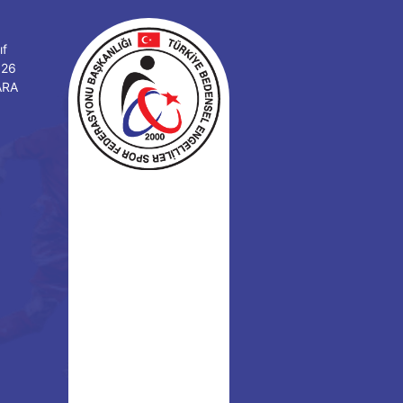
ıf
126
ARA