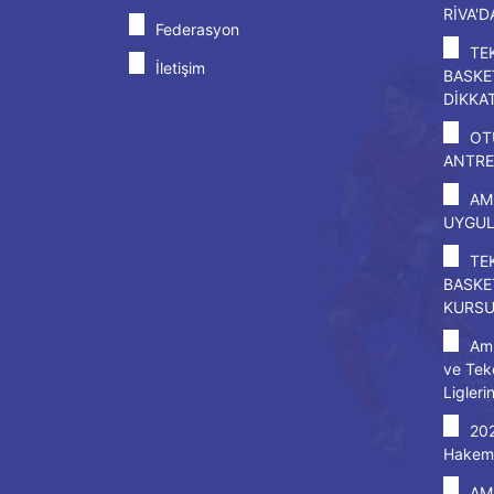
RİVA'
Federasyon
TE
İletişim
BASKE
DİKKA
OT
ANTRE
AM
UYGU
TE
BASKE
KURS
Amp
ve Tek
Ligleri
20
Hakem 
AM