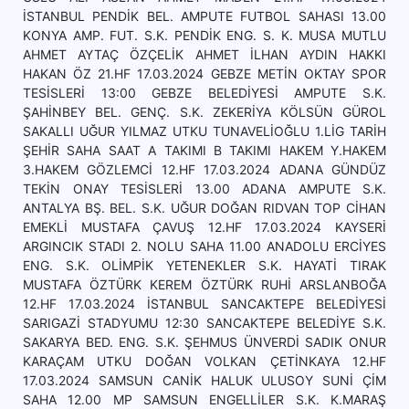
İSTANBUL PENDİK BEL. AMPUTE FUTBOL SAHASI 13.00
KONYA AMP. FUT. S.K. PENDİK ENG. S. K. MUSA MUTLU
AHMET AYTAÇ ÖZÇELİK AHMET İLHAN AYDIN HAKKI
HAKAN ÖZ 21.HF 17.03.2024 GEBZE METİN OKTAY SPOR
TESİSLERİ 13:00 GEBZE BELEDİYESİ AMPUTE S.K.
ŞAHİNBEY BEL. GENÇ. S.K. ZEKERİYA KÖLSÜN GÜROL
SAKALLI UĞUR YILMAZ UTKU TUNAVELİOĞLU 1.LİG TARİH
ŞEHİR SAHA SAAT A TAKIMI B TAKIMI HAKEM Y.HAKEM
3.HAKEM GÖZLEMCİ 12.HF 17.03.2024 ADANA GÜNDÜZ
TEKİN ONAY TESİSLERİ 13.00 ADANA AMPUTE S.K.
ANTALYA BŞ. BEL. S.K. UĞUR DOĞAN RIDVAN TOP CİHAN
EMEKLİ MUSTAFA ÇAVUŞ 12.HF 17.03.2024 KAYSERİ
ARGINCIK STADI 2. NOLU SAHA 11.00 ANADOLU ERCİYES
ENG. S.K. OLİMPİK YETENEKLER S.K. HAYATİ TIRAK
MUSTAFA ÖZTÜRK KEREM ÖZTÜRK RUHİ ARSLANBOĞA
12.HF 17.03.2024 İSTANBUL SANCAKTEPE BELEDİYESİ
SARIGAZİ STADYUMU 12:30 SANCAKTEPE BELEDİYE S.K.
SAKARYA BED. ENG. S.K. ŞEHMUS ÜNVERDİ SADIK ONUR
KARAÇAM UTKU DOĞAN VOLKAN ÇETİNKAYA 12.HF
17.03.2024 SAMSUN CANİK HALUK ULUSOY SUNİ ÇİM
SAHA 12.00 MP SAMSUN ENGELLİLER S.K. K.MARAŞ