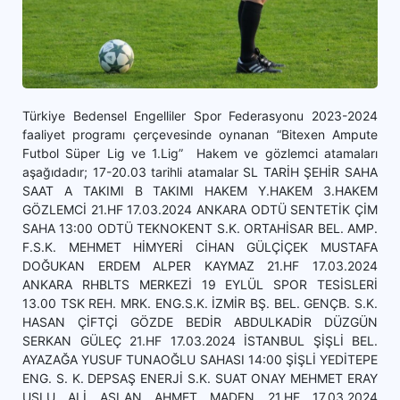
Türkiye Bedensel Engelliler Spor Federasyonu 2023-2024
faaliyet programı çerçevesinde oynanan “Bitexen Ampute
Futbol Süper Lig ve 1.Lig” Hakem ve gözlemci atamaları
aşağıdadır; 17-20.03 tarihli atamalar SL TARİH ŞEHİR SAHA
SAAT A TAKIMI B TAKIMI HAKEM Y.HAKEM 3.HAKEM
GÖZLEMCİ 21.HF 17.03.2024 ANKARA ODTÜ SENTETİK ÇİM
SAHA 13:00 ODTÜ TEKNOKENT S.K. ORTAHİSAR BEL. AMP.
F.S.K. MEHMET HİMYERİ CİHAN GÜLÇİÇEK MUSTAFA
DOĞUKAN ERDEM ALPER KAYMAZ 21.HF 17.03.2024
ANKARA RHBLTS MERKEZİ 19 EYLÜL SPOR TESİSLERİ
13.00 TSK REH. MRK. ENG.S.K. İZMİR BŞ. BEL. GENÇB. S.K.
HASAN ÇİFTÇİ GÖZDE BEDİR ABDULKADİR DÜZGÜN
SERKAN GÜLEÇ 21.HF 17.03.2024 İSTANBUL ŞİŞLİ BEL.
AYAZAĞA YUSUF TUNAOĞLU SAHASI 14:00 ŞİŞLİ YEDİTEPE
ENG. S. K. DEPSAŞ ENERJİ S.K. SUAT ONAY MEHMET ERAY
USLU ALİ ASLAN AHMET MADEN 21.HF 17.03.2024