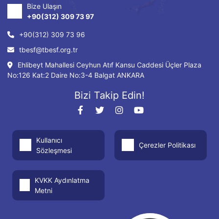
Bize Ulaşın
+90(312) 309 73 97
+90(312) 309 73 96
tbesf@tbesf.org.tr
Ehlibeyt Mahallesi Ceyhun Atıf Kansu Caddesi Üçler Plaza
No:126 Kat:2 Daire No:3-4 Balgat ANKARA
Bizi Takip Edin!
Kullanıcı
Çerezler Politikası
Sözleşmesi
KVKK Aydınlatma
Metni