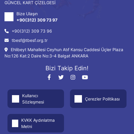
GÜNCEL KART ÇİZELGESİ
Bize Ulaşın
+90(312) 309 73 97
+90(312) 309 73 96
tbesf@tbesf.org.tr
Ehlibeyt Mahallesi Ceyhun Atıf Kansu Caddesi Üçler Plaza
No:126 Kat:2 Daire No:3-4 Balgat ANKARA
Bizi Takip Edin!
Kullanıcı
Çerezler Politikası
Sözleşmesi
KVKK Aydınlatma
Metni