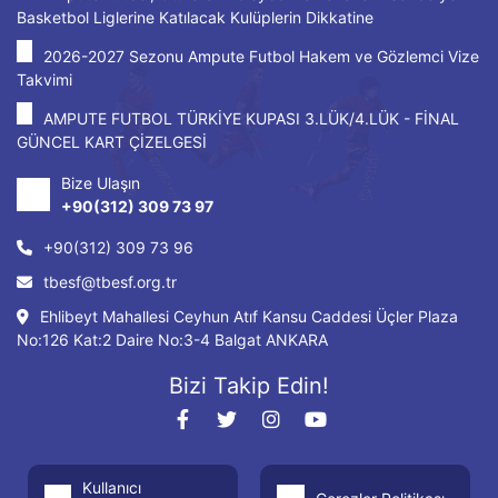
Basketbol Liglerine Katılacak Kulüplerin Dikkatine
2026-2027 Sezonu Ampute Futbol Hakem ve Gözlemci Vize
Takvimi
AMPUTE FUTBOL TÜRKİYE KUPASI 3.LÜK/4.LÜK - FİNAL
GÜNCEL KART ÇİZELGESİ
Bize Ulaşın
+90(312) 309 73 97
+90(312) 309 73 96
tbesf@tbesf.org.tr
Ehlibeyt Mahallesi Ceyhun Atıf Kansu Caddesi Üçler Plaza
No:126 Kat:2 Daire No:3-4 Balgat ANKARA
Bizi Takip Edin!
Kullanıcı