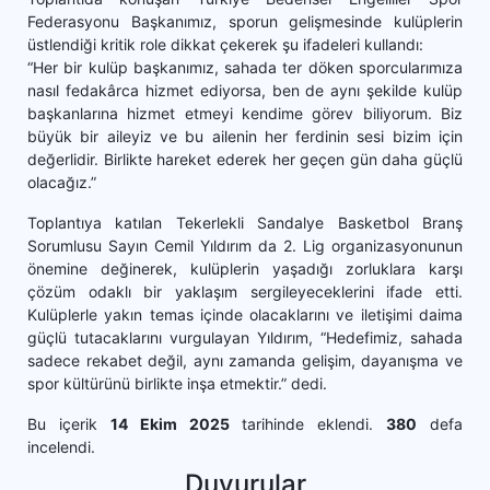
Federasyonu Başkanımız, sporun gelişmesinde kulüplerin
üstlendiği kritik role dikkat çekerek şu ifadeleri kullandı:
“Her bir kulüp başkanımız, sahada ter döken sporcularımıza
nasıl fedakârca hizmet ediyorsa, ben de aynı şekilde kulüp
başkanlarına hizmet etmeyi kendime görev biliyorum. Biz
büyük bir aileyiz ve bu ailenin her ferdinin sesi bizim için
değerlidir. Birlikte hareket ederek her geçen gün daha güçlü
olacağız.”
Toplantıya katılan Tekerlekli Sandalye Basketbol Branş
Sorumlusu Sayın Cemil Yıldırım da 2. Lig organizasyonunun
önemine değinerek, kulüplerin yaşadığı zorluklara karşı
çözüm odaklı bir yaklaşım sergileyeceklerini ifade etti.
Kulüplerle yakın temas içinde olacaklarını ve iletişimi daima
güçlü tutacaklarını vurgulayan Yıldırım, “Hedefimiz, sahada
sadece rekabet değil, aynı zamanda gelişim, dayanışma ve
spor kültürünü birlikte inşa etmektir.” dedi.
Bu içerik
14 Ekim 2025
tarihinde eklendi.
380
defa
incelendi.
Duyurular