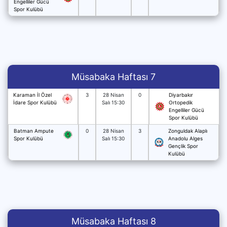
Engelliler Gücü
Spor Kulübü
Müsabaka Haftası 7
Karaman İl Özel
3
28 Nisan
0
Diyarbakır
İdare Spor Kulübü
Salı 15:30
Ortopedik
Engelliler Gücü
Spor Kulübü
Batman Ampute
0
28 Nisan
3
Zonguldak Alaplı
Spor Kulübü
Salı 15:30
Anadolu Alges
Gençlik Spor
Kulübü
Müsabaka Haftası 8