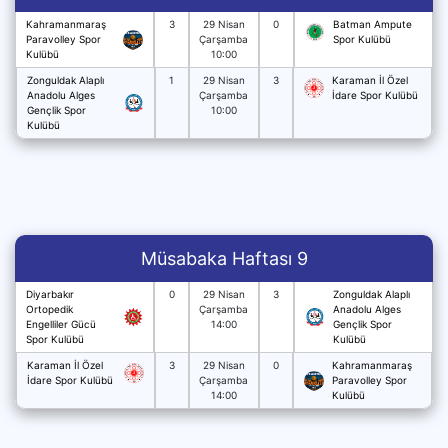
Kahramanmaraş
3
29 Nisan
0
Batman Ampute
Paravolley Spor
Çarşamba
Spor Kulübü
Kulübü
10:00
Zonguldak Alaplı
1
29 Nisan
3
Karaman İl Özel
Anadolu Alges
Çarşamba
İdare Spor Kulübü
Gençlik Spor
10:00
Kulübü
Müsabaka Haftası 9
Diyarbakır
0
29 Nisan
3
Zonguldak Alaplı
Ortopedik
Çarşamba
Anadolu Alges
Engelliler Gücü
14:00
Gençlik Spor
Spor Kulübü
Kulübü
Karaman İl Özel
3
29 Nisan
0
Kahramanmaraş
İdare Spor Kulübü
Çarşamba
Paravolley Spor
14:00
Kulübü