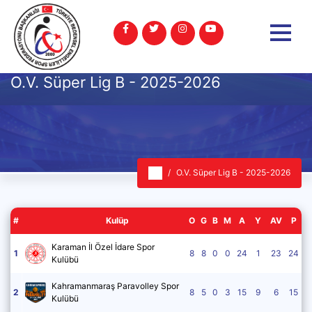
O.V. Süper Lig B - 2025-2026
O.V. Süper Lig B - 2025-2026
#
Kulüp
O
G
B
M
A
Y
AV
P
Karaman İl Özel İdare Spor
1
8
8
0
0
24
1
23
24
Kulübü
Kahramanmaraş Paravolley Spor
2
8
5
0
3
15
9
6
15
Kulübü