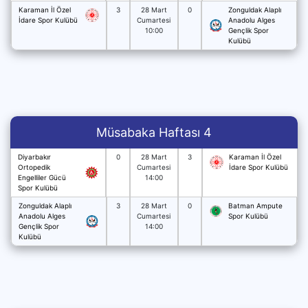
Karaman İl Özel
3
28 Mart
0
Zonguldak Alaplı
İdare Spor Kulübü
Cumartesi
Anadolu Alges
10:00
Gençlik Spor
Kulübü
Müsabaka Haftası 4
Diyarbakır
0
28 Mart
3
Karaman İl Özel
Ortopedik
Cumartesi
İdare Spor Kulübü
Engelliler Gücü
14:00
Spor Kulübü
Zonguldak Alaplı
3
28 Mart
0
Batman Ampute
Anadolu Alges
Cumartesi
Spor Kulübü
Gençlik Spor
14:00
Kulübü