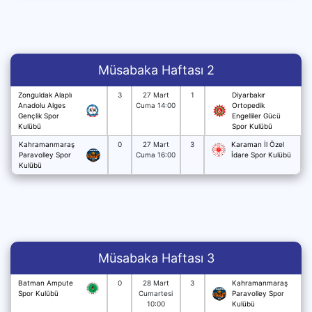
Müsabaka Haftası 2
Zonguldak Alaplı
3
27 Mart
1
Diyarbakır
Anadolu Alges
Cuma 14:00
Ortopedik
Gençlik Spor
Engelliler Gücü
Kulübü
Spor Kulübü
Kahramanmaraş
0
27 Mart
3
Karaman İl Özel
Paravolley Spor
Cuma 16:00
İdare Spor Kulübü
Kulübü
Müsabaka Haftası 3
Batman Ampute
0
28 Mart
3
Kahramanmaraş
Spor Kulübü
Cumartesi
Paravolley Spor
10:00
Kulübü