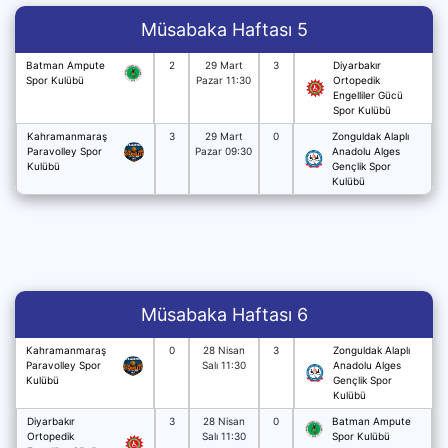
Müsabaka Haftası 5
Batman Ampute
2
29 Mart
3
Diyarbakır
Spor Kulübü
Pazar 11:30
Ortopedik
Engelliler Gücü
Spor Kulübü
Kahramanmaraş
3
29 Mart
0
Zonguldak Alaplı
Paravolley Spor
Pazar 09:30
Anadolu Alges
Kulübü
Gençlik Spor
Kulübü
Müsabaka Haftası 6
Kahramanmaraş
0
28 Nisan
3
Zonguldak Alaplı
Paravolley Spor
Salı 11:30
Anadolu Alges
Kulübü
Gençlik Spor
Kulübü
Diyarbakır
3
28 Nisan
0
Batman Ampute
Ortopedik
Salı 11:30
Spor Kulübü