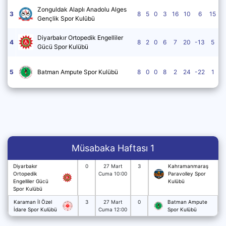
Zonguldak Alaplı Anadolu Alges
3
8
5
0
3
16
10
6
15
Gençlik Spor Kulübü
Diyarbakır Ortopedik Engelliler
4
8
2
0
6
7
20
-13
5
Gücü Spor Kulübü
5
Batman Ampute Spor Kulübü
8
0
0
8
2
24
-22
1
Müsabaka Haftası 1
Diyarbakır
0
27 Mart
3
Kahramanmaraş
Ortopedik
Cuma 10:00
Paravolley Spor
Engelliler Gücü
Kulübü
Spor Kulübü
Karaman İl Özel
3
27 Mart
0
Batman Ampute
İdare Spor Kulübü
Cuma 12:00
Spor Kulübü