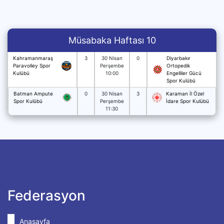
Müsabaka Haftası 10
Kahramanmaraş
3
30 Nisan
0
Diyarbakır
Paravolley Spor
Perşembe
Ortopedik
Kulübü
10:00
Engelliler Gücü
Spor Kulübü
Batman Ampute
0
30 Nisan
3
Karaman İl Özel
Spor Kulübü
Perşembe
İdare Spor Kulübü
11:30
Federasyon
Anasayfa