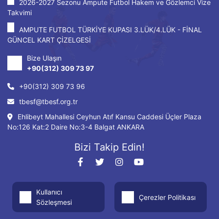
2026-2027 Sezonu Ampute Futbol Hakem ve Gözlemci Vize
Takvimi
AMPUTE FUTBOL TÜRKİYE KUPASI 3.LÜK/4.LÜK - FİNAL
GÜNCEL KART ÇİZELGESİ
Bize Ulaşın
+90(312) 309 73 97
+90(312) 309 73 96
tbesf@tbesf.org.tr
Ehlibeyt Mahallesi Ceyhun Atıf Kansu Caddesi Üçler Plaza
No:126 Kat:2 Daire No:3-4 Balgat ANKARA
Bizi Takip Edin!
Kullanıcı
Çerezler Politikası
Sözleşmesi