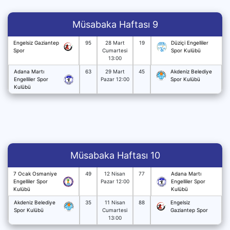
Müsabaka Haftası 9
Engelsiz Gaziantep
95
28 Mart
19
Düziçi Engelliler
Spor
Cumartesi
Spor Kulübü
13:00
Adana Martı
63
29 Mart
45
Akdeniz Belediye
Engelliler Spor
Pazar 12:00
Spor Kulübü
Kulübü
Müsabaka Haftası 10
7 Ocak Osmaniye
49
12 Nisan
77
Adana Martı
Engelliler Spor
Pazar 12:00
Engelliler Spor
Kulübü
Kulübü
Akdeniz Belediye
35
11 Nisan
88
Engelsiz
Spor Kulübü
Cumartesi
Gaziantep Spor
13:00