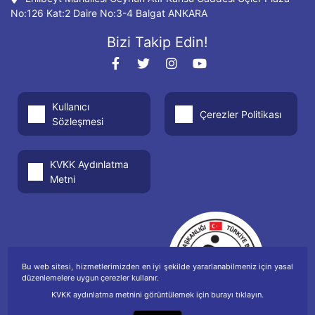
No:126 Kat:2 Daire No:3-4 Balgat ANKARA
Bizi Takip Edin!
Kullanıcı
Çerezler Politikası
Sözleşmesi
KVKK Aydınlatma
Metni
Bu web sitesi, hizmetlerimizden en iyi şekilde yararlanabilmeniz için yasal
düzenlemelere uygun çerezler kullanır.
KVKK aydınlatma metnini görüntülemek için burayı tıklayın.