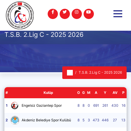
T.S.B. 2.Lig C - 2025 2026
T.S.B. 2.Lig C - 2025 2026
#
Kulüp
O
G
M
A
Y
AV
P
1
Engelsiz Gaziantep Spor
8
8
0
691
261
430
16
2
Akdeniz Belediye Spor Kulübü
8
5
3
473
446
27
13