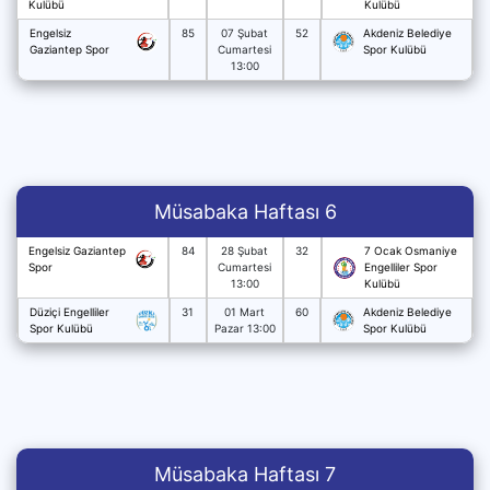
Kulübü
Kulübü
Engelsiz
85
07 Şubat
52
Akdeniz Belediye
Gaziantep Spor
Cumartesi
Spor Kulübü
13:00
Müsabaka Haftası 6
Engelsiz Gaziantep
84
28 Şubat
32
7 Ocak Osmaniye
Spor
Cumartesi
Engelliler Spor
13:00
Kulübü
Düziçi Engelliler
31
01 Mart
60
Akdeniz Belediye
Spor Kulübü
Pazar 13:00
Spor Kulübü
Müsabaka Haftası 7