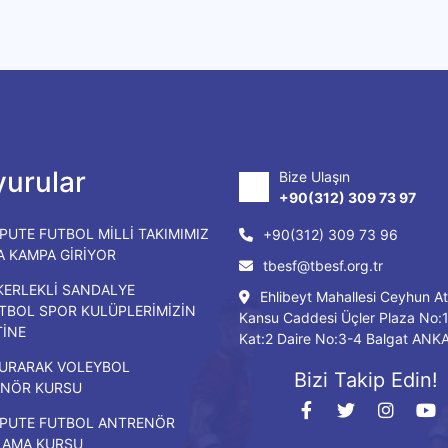
urular
Bize Ulaşın
+90(312) 309 73 97
PUTE FUTBOL MİLLİ TAKIMIMIZ
+90(312) 309 73 96
DA KAMPA GİRİYOR
tbesf@tbesf.org.tr
KERLEKLİ SANDALYE
Ehlibeyt Mahallesi Ceyhun At
TBOL SPOR KULÜPLERİMİZİN
Kansu Caddesi Üçler Plaza No:
TİNE
Kat:2 Daire No:3-4 Balgat ANK
URARAK VOLEYBOL
Bizi Takip Edin!
NÖR KURSU
PUTE FUTBOL ANTRENÖR
LAMA KURSU