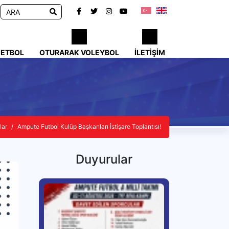
KETBOL
OTURARAK VOLEYBOL
İLETIŞIM
lar
Ampute Futbol Kulüp Başkanları İstişare Toplantısı!
Duyurular