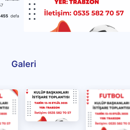
57
.
455
defa
Galeri