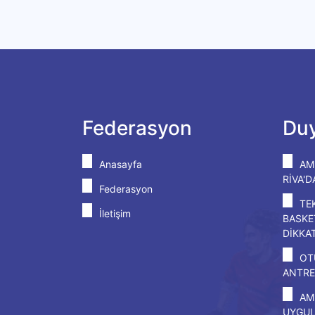
Federasyon
Duy
Anasayfa
AM
RİVA'
Federasyon
TE
İletişim
BASKE
DİKKA
OT
ANTRE
AM
UYGU