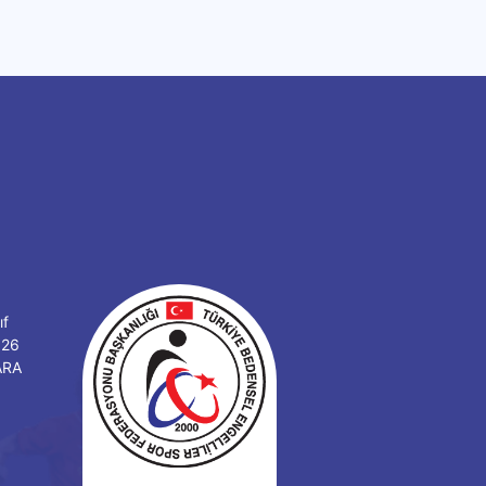
ıf
126
ARA