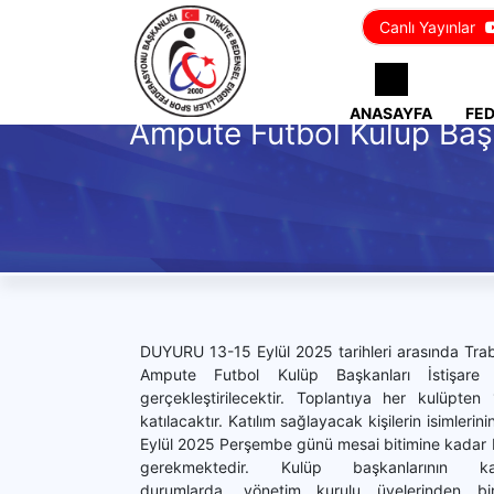
Canlı Yayınlar
ANASAYFA
FE
Ampute Futbol Kulüp Başka
DUYURU 13-15 Eylül 2025 tarihleri arasında Trab
Ampute Futbol Kulüp Başkanları İstişare T
gerçekleştirilecektir. Toplantıya her kulüpten 
katılacaktır. Katılım sağlayacak kişilerin isimlerin
Eylül 2025 Perşembe günü mesai bitimine kadar bi
gerekmektedir. Kulüp başkanlarının katı
durumlarda, yönetim kurulu üyelerinden bir