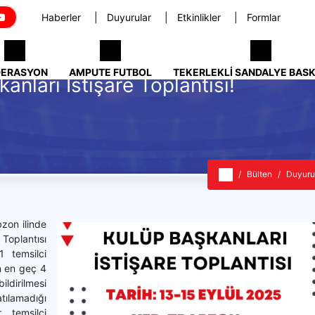
Haberler
Duyurular
Etkinlikler
Formlar
DERASYON
AMPUTE FUTBOL
TEKERLEKLI SANDALYE BAS
nları İstişare Toplantısı!
Bülten
Duyuru
zon ilinde
oplantısı
1 temsilci
in en geç 4
ldirilmesi
lamadığı
 temsilci