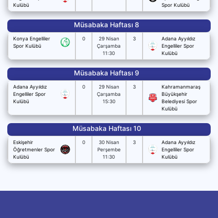
Kulübü
Spor Kulübü
Müsabaka Haftası 8
Konya Engelliler
0
29 Nisan
3
Adana Ayyıldız
Spor Kulübü
Çarşamba
Engelliler Spor
11:30
Kulübü
Müsabaka Haftası 9
Adana Ayyıldız
0
29 Nisan
3
Kahramanmaraş
Engelliler Spor
Çarşamba
Büyükşehir
Kulübü
15:30
Belediyesi Spor
Kulübü
Müsabaka Haftası 10
Eskişehir
0
30 Nisan
3
Adana Ayyıldız
Öğretmenler Spor
Perşembe
Engelliler Spor
Kulübü
11:30
Kulübü