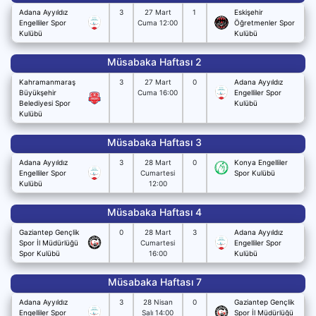
Adana Ayyıldız
3
27 Mart
1
Eskişehir
Engelliler Spor
Cuma 12:00
Öğretmenler Spor
Kulübü
Kulübü
Müsabaka Haftası 2
Kahramanmaraş
3
27 Mart
0
Adana Ayyıldız
Büyükşehir
Cuma 16:00
Engelliler Spor
Belediyesi Spor
Kulübü
Kulübü
Müsabaka Haftası 3
Adana Ayyıldız
3
28 Mart
0
Konya Engelliler
Engelliler Spor
Cumartesi
Spor Kulübü
Kulübü
12:00
Müsabaka Haftası 4
Gaziantep Gençlik
0
28 Mart
3
Adana Ayyıldız
Spor İl Müdürlüğü
Cumartesi
Engelliler Spor
Spor Kulübü
16:00
Kulübü
Müsabaka Haftası 7
Adana Ayyıldız
3
28 Nisan
0
Gaziantep Gençlik
Engelliler Spor
Salı 14:00
Spor İl Müdürlüğü