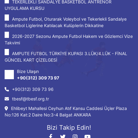
TEKERLEKLİ SANDALYE BASKETBOL ANTRENÖR
UYGULAMA KURSU
Ampute Futbol, Oturarak Voleybol ve Tekerlekli Sandalye
Basketbol Liglerine Katılacak Kulüplerin Dikkatine
2026-2027 Sezonu Ampute Futbol Hakem ve Gözlemci Vize
Takvimi
AMPUTE FUTBOL TÜRKİYE KUPASI 3.LÜK/4.LÜK - FİNAL
GÜNCEL KART ÇİZELGESİ
Bize Ulaşın
+90(312) 309 73 97
+90(312) 309 73 96
tbesf@tbesf.org.tr
Ehlibeyt Mahallesi Ceyhun Atıf Kansu Caddesi Üçler Plaza
No:126 Kat:2 Daire No:3-4 Balgat ANKARA
Bizi Takip Edin!