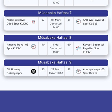
13:00
Müsabaka Haftası 7
Niğde Belediye
67
07 Mart
31
Amasya Hayat 05
Gücü Spor Kulübü
Cumartesi
Spor Kulübü
14:00
Müsabaka Haftası 8
Amasya Hayat 05
40
14 Mart
60
Kayseri Bedensel
Spor Kulübü
Cumartesi
Engelliler Spor
13:00
Kulübü
Müsabaka Haftası 9
68 Aksaray
93
29 Mart
37
Amasya Hayat 05
Belediyespor
Pazar 14:00
Spor Kulübü