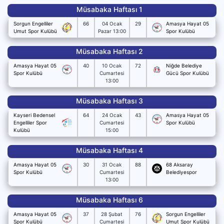
Müsabaka Haftası 1
Sorgun Engelliler
66
04 Ocak
29
Amasya Hayat 05
Umut Spor Kulübü
Pazar 13:00
Spor Kulübü
Müsabaka Haftası 2
Amasya Hayat 05
40
10 Ocak
72
Niğde Belediye
Spor Kulübü
Cumartesi
Gücü Spor Kulübü
13:00
Müsabaka Haftası 3
Kayseri Bedensel
64
24 Ocak
43
Amasya Hayat 05
Engelliler Spor
Cumartesi
Spor Kulübü
Kulübü
15:00
Müsabaka Haftası 4
Amasya Hayat 05
30
31 Ocak
88
68 Aksaray
Spor Kulübü
Cumartesi
Belediyespor
13:00
Müsabaka Haftası 6
Amasya Hayat 05
37
28 Şubat
76
Sorgun Engelliler
Spor Kulübü
Cumartesi
Umut Spor Kulübü