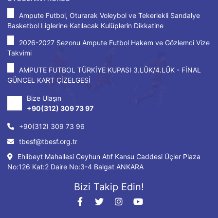
Ampute Futbol, Oturarak Voleybol ve Tekerlekli Sandalye
Basketbol Liglerine Katılacak Kulüplerin Dikkatine
2026-2027 Sezonu Ampute Futbol Hakem ve Gözlemci Vize
Takvimi
AMPUTE FUTBOL TÜRKİYE KUPASI 3.LÜK/4.LÜK - FİNAL
GÜNCEL KART ÇİZELGESİ
Bize Ulaşın
+90(312) 309 73 97
+90(312) 309 73 96
tbesf@tbesf.org.tr
Ehlibeyt Mahallesi Ceyhun Atıf Kansu Caddesi Üçler Plaza
No:126 Kat:2 Daire No:3-4 Balgat ANKARA
Bizi Takip Edin!