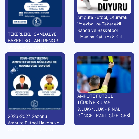
Ampute Futbol, Oturarak
Voleybol ve Tekerlekli
Sandalye Basketbol
TEKERLEKLİ SANDALYE
Liglerine Katılacak Kul...
BASKETBOL ANTRENÖR
UYGULAMA KURSU
AMPUTE FUTBOL
TÜRKİYE KUPASI
3.LÜK/4.LÜK - FİNAL
GÜNCEL KART ÇİZELGESİ
2026-2027 Sezonu
Ampute Futbol Hakem ve
Gözlemci Vize Takvimi