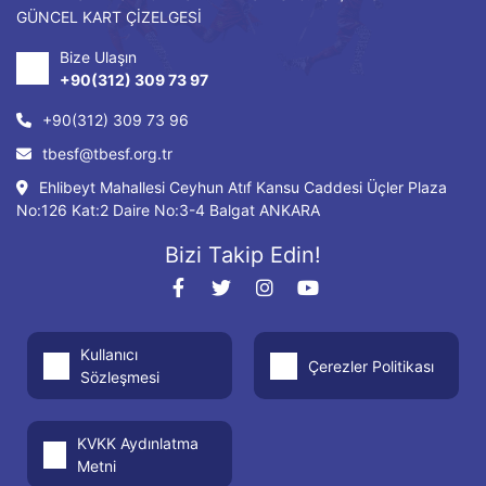
GÜNCEL KART ÇİZELGESİ
Bize Ulaşın
+90(312) 309 73 97
+90(312) 309 73 96
tbesf@tbesf.org.tr
Ehlibeyt Mahallesi Ceyhun Atıf Kansu Caddesi Üçler Plaza
No:126 Kat:2 Daire No:3-4 Balgat ANKARA
Bizi Takip Edin!
Kullanıcı
Çerezler Politikası
Sözleşmesi
KVKK Aydınlatma
Metni