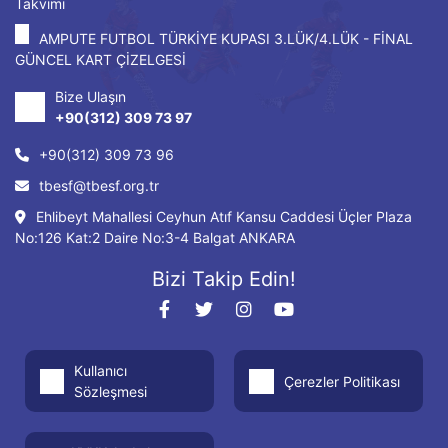
Takvimi
AMPUTE FUTBOL TÜRKİYE KUPASI 3.LÜK/4.LÜK - FİNAL
GÜNCEL KART ÇİZELGESİ
Bize Ulaşın
+90(312) 309 73 97
+90(312) 309 73 96
tbesf@tbesf.org.tr
Ehlibeyt Mahallesi Ceyhun Atıf Kansu Caddesi Üçler Plaza
No:126 Kat:2 Daire No:3-4 Balgat ANKARA
Bizi Takip Edin!
Kullanıcı
Çerezler Politikası
Sözleşmesi