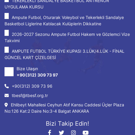
TEKERLEKLİ SANDALYE BASKETBOL ANTRENÖR
UYGULAMA KURSU
Ampute Futbol, Oturarak Voleybol ve Tekerlekli Sandalye
Basketbol Liglerine Katılacak Kulüplerin Dikkatine
2026-2027 Sezonu Ampute Futbol Hakem ve Gözlemci Vize
Takvimi
AMPUTE FUTBOL TÜRKİYE KUPASI 3.LÜK/4.LÜK - FİNAL
GÜNCEL KART ÇİZELGESİ
Bize Ulaşın
+90(312) 309 73 97
+90(312) 309 73 96
tbesf@tbesf.org.tr
Ehlibeyt Mahallesi Ceyhun Atıf Kansu Caddesi Üçler Plaza
No:126 Kat:2 Daire No:3-4 Balgat ANKARA
Bizi Takip Edin!