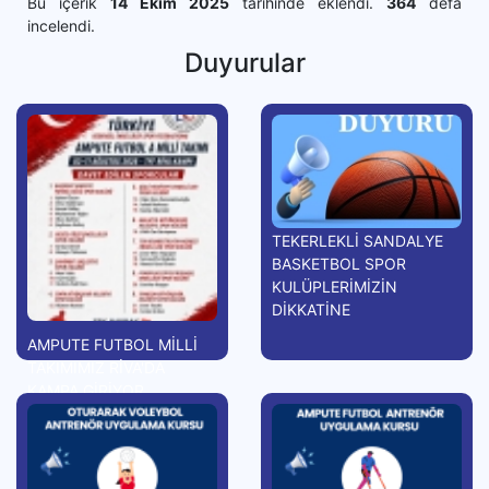
Bu içerik
14 Ekim 2025
tarihinde eklendi.
364
defa
incelendi.
Duyurular
TEKERLEKLİ SANDALYE
BASKETBOL SPOR
KULÜPLERİMİZİN
DİKKATİNE
AMPUTE FUTBOL MİLLİ
TAKIMIMIZ RİVA'DA
KAMPA GİRİYOR