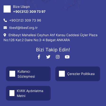
Bize Ulaşın
+90(312) 309 73 97
+90(312) 309 73 96
tbesf@tbesf.org.tr
Ehlibeyt Mahallesi Ceyhun Atıf Kansu Caddesi Üçler Plaza
No:126 Kat:2 Daire No:3-4 Balgat ANKARA
Bizi Takip Edin!
Kullanıcı
Çerezler Politikası
Sözleşmesi
KVKK Aydınlatma
Metni