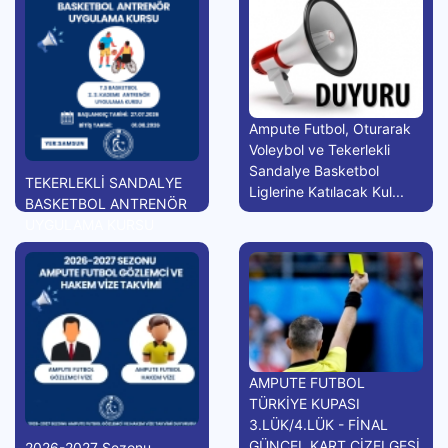
Ampute Futbol, Oturarak
Voleybol ve Tekerlekli
Sandalye Basketbol
TEKERLEKLİ SANDALYE
Liglerine Katılacak Kul...
BASKETBOL ANTRENÖR
UYGULAMA KURSU
AMPUTE FUTBOL
TÜRKİYE KUPASI
3.LÜK/4.LÜK - FİNAL
GÜNCEL KART ÇİZELGESİ
2026-2027 Sezonu