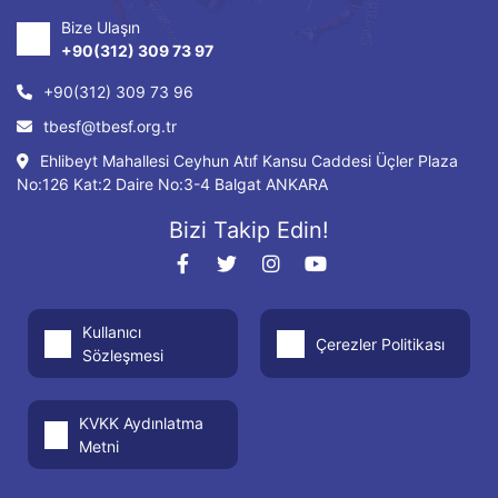
Bize Ulaşın
+90(312) 309 73 97
+90(312) 309 73 96
tbesf@tbesf.org.tr
Ehlibeyt Mahallesi Ceyhun Atıf Kansu Caddesi Üçler Plaza
No:126 Kat:2 Daire No:3-4 Balgat ANKARA
Bizi Takip Edin!
Kullanıcı
Çerezler Politikası
Sözleşmesi
KVKK Aydınlatma
Metni