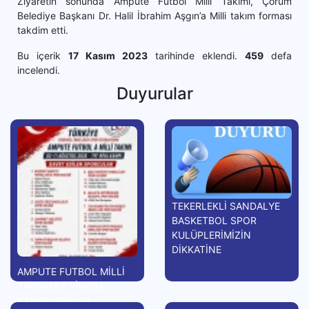
Ziyaretin sonunda Ampute Futbol Milli Takımı, Çorum
Belediye Başkanı Dr. Halil İbrahim Aşgın’a Milli takım forması
takdim etti.
Bu içerik
17 Kasım 2023
tarihinde eklendi.
459
defa
incelendi.
Duyurular
TEKERLEKLİ SANDALYE
BASKETBOL SPOR
KULÜPLERİMİZİN
DİKKATİNE
AMPUTE FUTBOL MİLLİ
TAKIMIMIZ RİVA'DA
KAMPA GİRİYOR