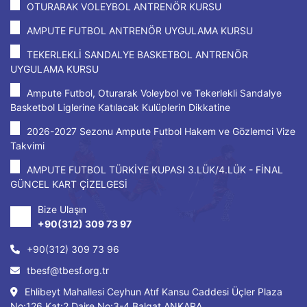
OTURARAK VOLEYBOL ANTRENÖR KURSU
AMPUTE FUTBOL ANTRENÖR UYGULAMA KURSU
TEKERLEKLİ SANDALYE BASKETBOL ANTRENÖR
UYGULAMA KURSU
Ampute Futbol, Oturarak Voleybol ve Tekerlekli Sandalye
Basketbol Liglerine Katılacak Kulüplerin Dikkatine
2026-2027 Sezonu Ampute Futbol Hakem ve Gözlemci Vize
Takvimi
AMPUTE FUTBOL TÜRKİYE KUPASI 3.LÜK/4.LÜK - FİNAL
GÜNCEL KART ÇİZELGESİ
Bize Ulaşın
+90(312) 309 73 97
+90(312) 309 73 96
tbesf@tbesf.org.tr
Ehlibeyt Mahallesi Ceyhun Atıf Kansu Caddesi Üçler Plaza
No:126 Kat:2 Daire No:3-4 Balgat ANKARA