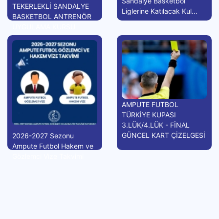
Sandalye Basketbol
TEKERLEKLİ SANDALYE
Liglerine Katılacak Kul...
BASKETBOL ANTRENÖR
UYGULAMA KURSU
AMPUTE FUTBOL
TÜRKİYE KUPASI
3.LÜK/4.LÜK - FİNAL
GÜNCEL KART ÇİZELGESİ
2026-2027 Sezonu
Ampute Futbol Hakem ve
Gözlemci Vize Takvimi