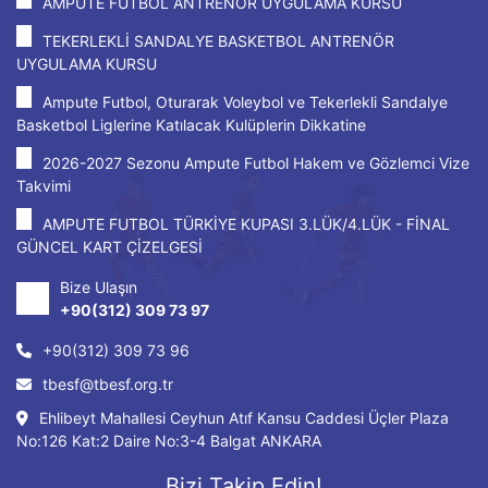
AMPUTE FUTBOL ANTRENÖR UYGULAMA KURSU
TEKERLEKLİ SANDALYE BASKETBOL ANTRENÖR
UYGULAMA KURSU
Ampute Futbol, Oturarak Voleybol ve Tekerlekli Sandalye
Basketbol Liglerine Katılacak Kulüplerin Dikkatine
2026-2027 Sezonu Ampute Futbol Hakem ve Gözlemci Vize
Takvimi
AMPUTE FUTBOL TÜRKİYE KUPASI 3.LÜK/4.LÜK - FİNAL
GÜNCEL KART ÇİZELGESİ
Bize Ulaşın
+90(312) 309 73 97
+90(312) 309 73 96
tbesf@tbesf.org.tr
Ehlibeyt Mahallesi Ceyhun Atıf Kansu Caddesi Üçler Plaza
No:126 Kat:2 Daire No:3-4 Balgat ANKARA
Bizi Takip Edin!