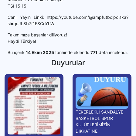
TSİ 15:15
Canlı Yayın Linki: https://youtube.com/@ampfutbolpolska?
si=quJL8b7f1ESCoYbW
Takımımıza başarılar diliyoruz!
Haydi Türkiye!
Bu içerik
14 Ekim 2025
tarihinde eklendi.
771
defa incelendi.
Duyurular
TEKERLEKLİ SANDALYE
BASKETBOL SPOR
KULÜPLERİMİZİN
DİKKATİNE