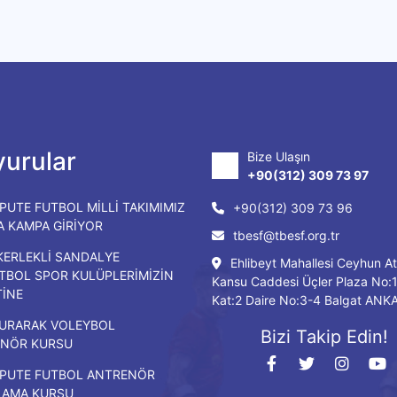
urular
Bize Ulaşın
+90(312) 309 73 97
PUTE FUTBOL MİLLİ TAKIMIMIZ
+90(312) 309 73 96
DA KAMPA GİRİYOR
tbesf@tbesf.org.tr
KERLEKLİ SANDALYE
Ehlibeyt Mahallesi Ceyhun At
TBOL SPOR KULÜPLERİMİZİN
Kansu Caddesi Üçler Plaza No:
TİNE
Kat:2 Daire No:3-4 Balgat ANK
URARAK VOLEYBOL
Bizi Takip Edin!
NÖR KURSU
PUTE FUTBOL ANTRENÖR
LAMA KURSU