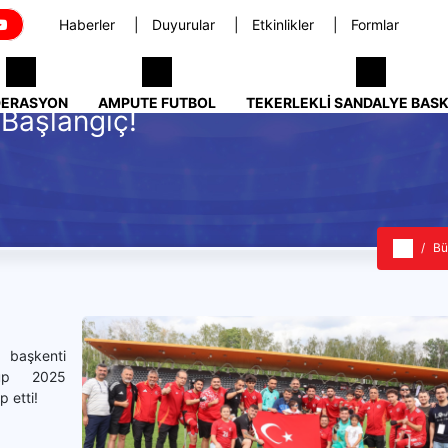
Haberler
Duyurular
Etkinlikler
Formlar
DERASYON
AMPUTE FUTBOL
TEKERLEKLI SANDALYE BAS
 Başlangıç!
Bü
 başkenti
up 2025
 etti!