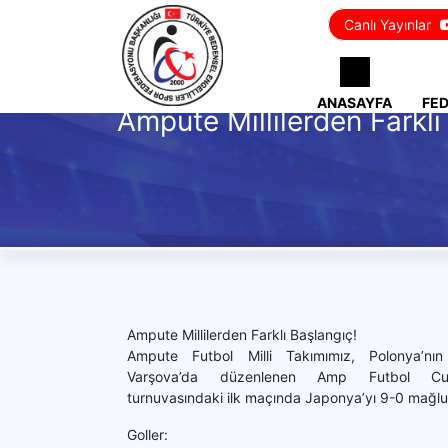
Canlı Yayınlar
ANASAYFA
FE
Ampute Millilerden Farklı
Ampute Millilerden Farklı Başlangıç!
Ampute Futbol Milli Takımımız, Polonya’nın
Varşova’da düzenlenen Amp Futbol C
turnuvasındaki ilk maçında Japonya’yı 9-0 mağlup
Goller: