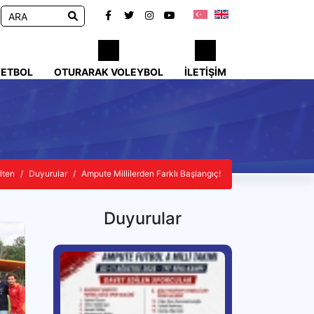
KETBOL
OTURARAK VOLEYBOL
İLETIŞIM
lten
Duyurular
Ampute Millilerden Farklı Başlangıç!
Duyurular