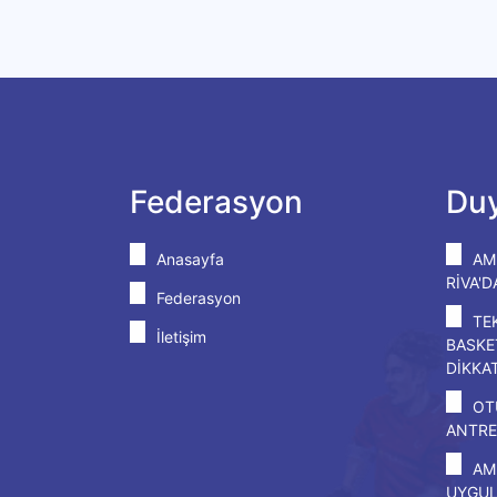
Federasyon
Duy
Anasayfa
AM
RİVA'
Federasyon
TE
İletişim
BASKE
DİKKA
OT
ANTRE
AM
UYGU