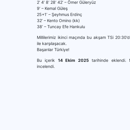
2’ 4’ 8’ 28’ 42’ – Ömer Güleryüz
9’ – Kemal Güleş
25+1’ – Şeyhmus Erdinç
32’ – Kento Omino (kk)
38’ – Tuncay Efe Hankulu
Millilerimiz ikinci maçında bu akşam TSi 20:30’da
ile karşılaşacak.
Başarılar Türkiye!
Bu içerik
14 Ekim 2025
tarihinde eklendi.
incelendi.