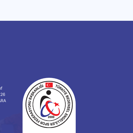
ıf
126
ARA