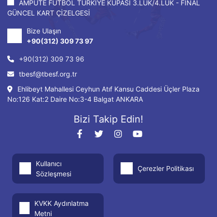
AMPUTE FUTBOL TÜRKİYE KUPASI 3.LÜK/4.LÜK - FİNAL
GÜNCEL KART ÇİZELGESİ
Bize Ulaşın
+90(312) 309 73 97
+90(312) 309 73 96
tbesf@tbesf.org.tr
Ehlibeyt Mahallesi Ceyhun Atıf Kansu Caddesi Üçler Plaza
No:126 Kat:2 Daire No:3-4 Balgat ANKARA
Bizi Takip Edin!
Kullanıcı
Çerezler Politikası
Sözleşmesi
KVKK Aydınlatma
Metni