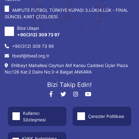
AMPUTE FUTBOL TÜRKİYE KUPASI 3.LÜK/4.LÜK - FİNAL
GÜNCEL KART ÇİZELGESİ
Bize Ulaşın
+90(312) 309 73 97
+90(312) 309 73 96
tbesf@tbesf.org.tr
Ehlibeyt Mahallesi Ceyhun Atıf Kansu Caddesi Üçler Plaza
No:126 Kat:2 Daire No:3-4 Balgat ANKARA
Bizi Takip Edin!
Kullanıcı
Çerezler Politikası
Sözleşmesi
KVKK Aydınlatma