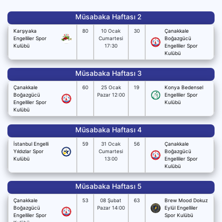
Müsabaka Haftası 2
Karşıyaka
80
10 Ocak
30
Çanakkale
Engelliler Spor
Cumartesi
Boğazgücü
Kulübü
17:30
Engelliler Spor
Kulübü
Müsabaka Haftası 3
Çanakkale
60
25 Ocak
19
Konya Bedensel
Boğazgücü
Pazar 12:00
Engelliler Spor
Engelliler Spor
Kulübü
Kulübü
Müsabaka Haftası 4
İstanbul Engelli
59
31 Ocak
56
Çanakkale
Yıldızlar Spor
Cumartesi
Boğazgücü
Kulübü
13:00
Engelliler Spor
Kulübü
Müsabaka Haftası 5
Çanakkale
53
08 Şubat
63
Brew Mood Dokuz
Boğazgücü
Pazar 14:00
Eylül Engelliler
Engelliler Spor
Spor Kulübü