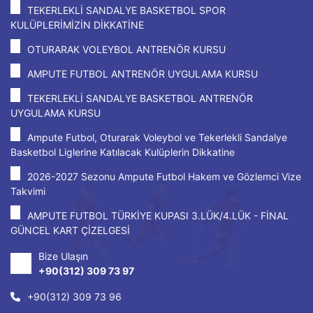
TEKERLEKLİ SANDALYE BASKETBOL SPOR
KULÜPLERİMİZİN DİKKATİNE
OTURARAK VOLEYBOL ANTRENÖR KURSU
AMPUTE FUTBOL ANTRENÖR UYGULAMA KURSU
TEKERLEKLİ SANDALYE BASKETBOL ANTRENÖR
UYGULAMA KURSU
Ampute Futbol, Oturarak Voleybol ve Tekerlekli Sandalye
Basketbol Liglerine Katılacak Kulüplerin Dikkatine
2026-2027 Sezonu Ampute Futbol Hakem ve Gözlemci Vize
Takvimi
AMPUTE FUTBOL TÜRKİYE KUPASI 3.LÜK/4.LÜK - FİNAL
GÜNCEL KART ÇİZELGESİ
Bize Ulaşın
+90(312) 309 73 97
+90(312) 309 73 96