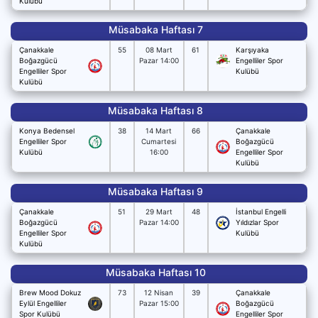
Kulübü
Müsabaka Haftası 7
Çanakkale
55
08 Mart
61
Karşıyaka
Boğazgücü
Pazar 14:00
Engelliler Spor
Engelliler Spor
Kulübü
Kulübü
Müsabaka Haftası 8
Konya Bedensel
38
14 Mart
66
Çanakkale
Engelliler Spor
Cumartesi
Boğazgücü
Kulübü
16:00
Engelliler Spor
Kulübü
Müsabaka Haftası 9
Çanakkale
51
29 Mart
48
İstanbul Engelli
Boğazgücü
Pazar 14:00
Yıldızlar Spor
Engelliler Spor
Kulübü
Kulübü
Müsabaka Haftası 10
Brew Mood Dokuz
73
12 Nisan
39
Çanakkale
Eylül Engelliler
Pazar 15:00
Boğazgücü
Spor Kulübü
Engelliler Spor