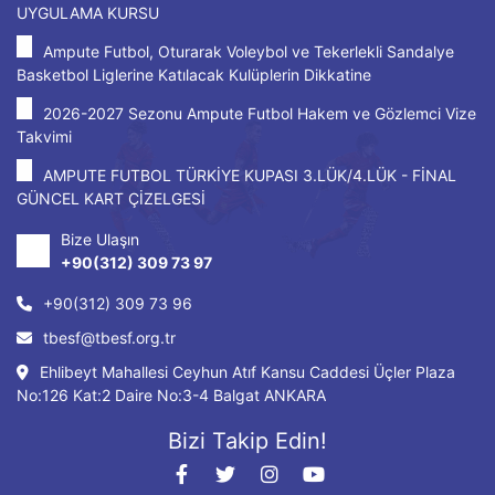
UYGULAMA KURSU
Ampute Futbol, Oturarak Voleybol ve Tekerlekli Sandalye
Basketbol Liglerine Katılacak Kulüplerin Dikkatine
2026-2027 Sezonu Ampute Futbol Hakem ve Gözlemci Vize
Takvimi
AMPUTE FUTBOL TÜRKİYE KUPASI 3.LÜK/4.LÜK - FİNAL
GÜNCEL KART ÇİZELGESİ
Bize Ulaşın
+90(312) 309 73 97
+90(312) 309 73 96
tbesf@tbesf.org.tr
Ehlibeyt Mahallesi Ceyhun Atıf Kansu Caddesi Üçler Plaza
No:126 Kat:2 Daire No:3-4 Balgat ANKARA
Bizi Takip Edin!