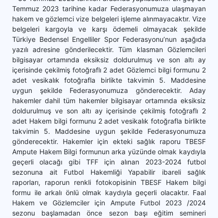
Temmuz 2023 tarihine kadar Federasyonumuza ulaşmayan
hakem ve gözlemci vize belgeleri işleme alınmayacaktır. Vize
belgeleri kargoyla ve karşı ödemeli olmayacak şekilde
Türkiye Bedensel Engelliler Spor Federasyonu’nun aşağıda
yazılı adresine gönderilecektir. Tüm klasman Gözlemcileri
bilgisayar ortamında eksiksiz doldurulmuş ve son altı ay
içerisinde çekilmiş fotoğraflı 2 adet Gözlemci bilgi formunu 2
adet vesikalık fotoğrafla birlikte takvimin 5. Maddesine
uygun şekilde Federasyonumuza gönderecektir. Aday
hakemler dahil tüm hakemler bilgisayar ortamında eksiksiz
doldurulmuş ve son altı ay içerisinde çekilmiş fotoğraflı 2
adet Hakem bilgi formunu 2 adet vesikalık fotoğrafla birlikte
takvimin 5. Maddesine uygun şekilde Federasyonumuza
gönderecektir. Hakemler için ekteki sağlık raporu TBESF
Ampute Hakem Bilgi formunun arka yüzünde olmak kaydıyla
geçerli olacağı gibi TFF için alınan 2023-2024 futbol
sezonuna ait Futbol Hakemliği Yapabilir ibareli sağlık
raporları, raporun renkli fotokopisinin TBESF Hakem bilgi
formu ile arkalı önlü olmak kaydıyla geçerli olacaktır. Faal
Hakem ve Gözlemciler için Ampute Futbol 2023 /2024
sezonu başlamadan önce sezon başı eğitim semineri