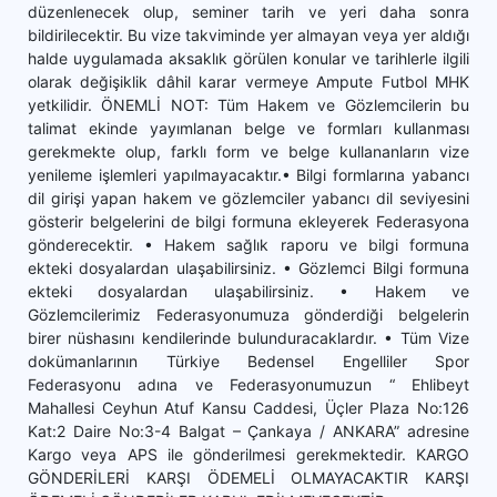
düzenlenecek olup, seminer tarih ve yeri daha sonra
bildirilecektir. Bu vize takviminde yer almayan veya yer aldığı
halde uygulamada aksaklık görülen konular ve tarihlerle ilgili
olarak değişiklik dâhil karar vermeye Ampute Futbol MHK
yetkilidir. ÖNEMLİ NOT: Tüm Hakem ve Gözlemcilerin bu
talimat ekinde yayımlanan belge ve formları kullanması
gerekmekte olup, farklı form ve belge kullananların vize
yenileme işlemleri yapılmayacaktır.• Bilgi formlarına yabancı
dil girişi yapan hakem ve gözlemciler yabancı dil seviyesini
gösterir belgelerini de bilgi formuna ekleyerek Federasyona
gönderecektir. • Hakem sağlık raporu ve bilgi formuna
ekteki dosyalardan ulaşabilirsiniz. • Gözlemci Bilgi formuna
ekteki dosyalardan ulaşabilirsiniz. • Hakem ve
Gözlemcilerimiz Federasyonumuza gönderdiği belgelerin
birer nüshasını kendilerinde bulunduracaklardır. • Tüm Vize
dokümanlarının Türkiye Bedensel Engelliler Spor
Federasyonu adına ve Federasyonumuzun “ Ehlibeyt
Mahallesi Ceyhun Atuf Kansu Caddesi, Üçler Plaza No:126
Kat:2 Daire No:3-4 Balgat – Çankaya / ANKARA” adresine
Kargo veya APS ile gönderilmesi gerekmektedir. KARGO
GÖNDERİLERİ KARŞI ÖDEMELİ OLMAYACAKTIR KARŞI