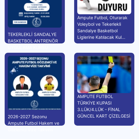
Ampute Futbol, Oturarak
Voleybol ve Tekerlekli
Sandalye Basketbol
TEKERLEKLİ SANDALYE
Liglerine Katılacak Kul...
BASKETBOL ANTRENÖR
UYGULAMA KURSU
AMPUTE FUTBOL
TÜRKİYE KUPASI
3.LÜK/4.LÜK - FİNAL
GÜNCEL KART ÇİZELGESİ
2026-2027 Sezonu
Ampute Futbol Hakem ve
Gözlemci Vize Takvimi