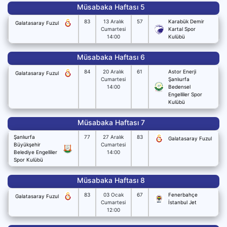
Müsabaka Haftası 5
83
13 Aralık
57
Karabük Demir
Galatasaray Fuzul
Cumartesi
Kartal Spor
14:00
Kulübü
Müsabaka Haftası 6
84
20 Aralık
61
Astor Enerji
Galatasaray Fuzul
Cumartesi
Şanlıurfa
14:00
Bedensel
Engelliler Spor
Kulübü
Müsabaka Haftası 7
Şanlıurfa
77
27 Aralık
83
Galatasaray Fuzul
Büyükşehir
Cumartesi
Belediye Engelliler
14:00
Spor Kulübü
Müsabaka Haftası 8
83
03 Ocak
67
Fenerbahçe
Galatasaray Fuzul
Cumartesi
İstanbul Jet
12:00