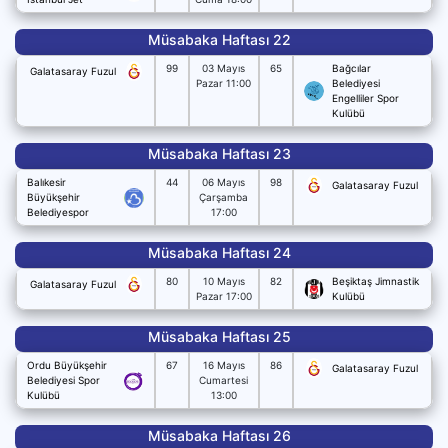
Müsabaka Haftası 22
99
03 Mayıs
65
Bağcılar
Galatasaray Fuzul
Pazar 11:00
Belediyesi
Engelliler Spor
Kulübü
Müsabaka Haftası 23
Balıkesir
44
06 Mayıs
98
Galatasaray Fuzul
Büyükşehir
Çarşamba
Belediyespor
17:00
Müsabaka Haftası 24
80
10 Mayıs
82
Beşiktaş Jimnastik
Galatasaray Fuzul
Pazar 17:00
Kulübü
Müsabaka Haftası 25
Ordu Büyükşehir
67
16 Mayıs
86
Galatasaray Fuzul
Belediyesi Spor
Cumartesi
Kulübü
13:00
Müsabaka Haftası 26