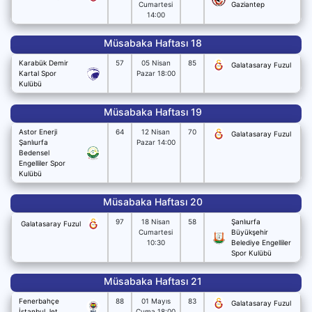
Cumartesi
Gaziantep
14:00
Müsabaka Haftası 18
Karabük Demir
57
05 Nisan
85
Galatasaray Fuzul
Kartal Spor
Pazar 18:00
Kulübü
Müsabaka Haftası 19
Astor Enerji
64
12 Nisan
70
Galatasaray Fuzul
Şanlıurfa
Pazar 14:00
Bedensel
Engelliler Spor
Kulübü
Müsabaka Haftası 20
97
18 Nisan
58
Şanlıurfa
Galatasaray Fuzul
Cumartesi
Büyükşehir
10:30
Belediye Engelliler
Spor Kulübü
Müsabaka Haftası 21
Fenerbahçe
88
01 Mayıs
83
Galatasaray Fuzul
İstanbul Jet
Cuma 18:00