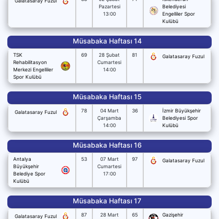
Galatasaray Fuzul
Pazartesi
Belediyesi
13:00
Engelliler Spor
Kulübü
Müsabaka Haftası 14
TSK
69
28 Şubat
81
Galatasaray Fuzul
Rehabilitasyon
Cumartesi
Merkezi Engelliler
14:00
Spor Kulübü
Müsabaka Haftası 15
78
04 Mart
36
İzmir Büyükşehir
Galatasaray Fuzul
Çarşamba
Belediyesi Spor
14:00
Kulübü
Müsabaka Haftası 16
Antalya
53
07 Mart
97
Galatasaray Fuzul
Büyükşehir
Cumartesi
Belediye Spor
17:00
Kulübü
Müsabaka Haftası 17
87
28 Mart
65
Gazişehir
Galatasaray Fuzul