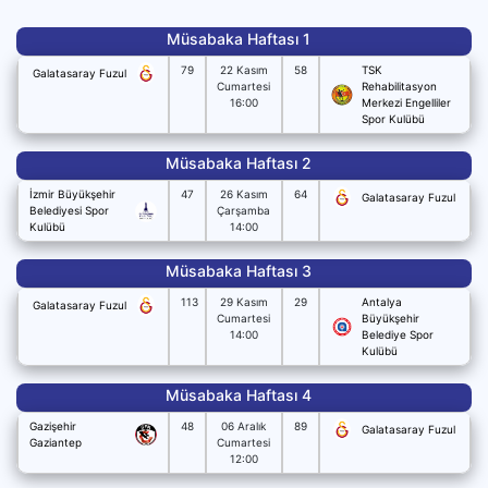
Müsabaka Haftası 1
79
22 Kasım
58
TSK
Galatasaray Fuzul
Cumartesi
Rehabilitasyon
16:00
Merkezi Engelliler
Spor Kulübü
Müsabaka Haftası 2
İzmir Büyükşehir
47
26 Kasım
64
Galatasaray Fuzul
Belediyesi Spor
Çarşamba
Kulübü
14:00
Müsabaka Haftası 3
113
29 Kasım
29
Antalya
Galatasaray Fuzul
Cumartesi
Büyükşehir
14:00
Belediye Spor
Kulübü
Müsabaka Haftası 4
Gazişehir
48
06 Aralık
89
Galatasaray Fuzul
Gaziantep
Cumartesi
12:00