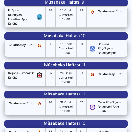
Müsabaka Haftası 9
Bağcılar
66
10 Ocak
93
Galatasaray Fuzul
Belediyesi
Cumartesi
Engelliler Spor
14:00
Kulübü
Müsabaka Haftası 10
89
17 Ocak
38
Balıkesir
Galatasaray Fuzul
Cumartesi
Büyükşehir
13:00
Belediyespor
Müsabaka Haftası 11
Beşiktaş Jimnastik
87
24 Ocak
83
Galatasaray Fuzul
Kulübü
Cumartesi
17:00
Müsabaka Haftası 12
96
31 Ocak
47
Ordu Büyükşehir
Galatasaray Fuzul
Cumartesi
Belediyesi Spor
14:00
Kulübü
Müsabaka Haftası 13
88
02 Şubat
71
İskenderun