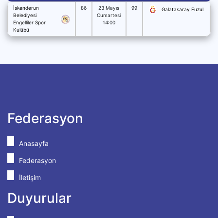
İskenderun
86
23 Mayıs
99
Galatasaray Fuzul
Belediyesi
Cumartesi
Engelliler Spor
14:00
Kulübü
Federasyon
Anasayfa
Federasyon
İletişim
Duyurular