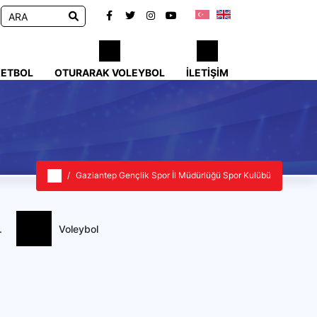
KETBOL
OTURARAK VOLEYBOL
İLETIŞIM
Gaziantep Gençlik Spor İl Müdürlüğü Spor Kulübü
.
Voleybol