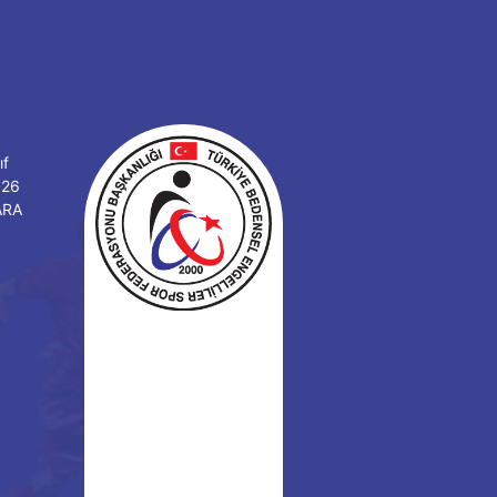
ıf
126
ARA