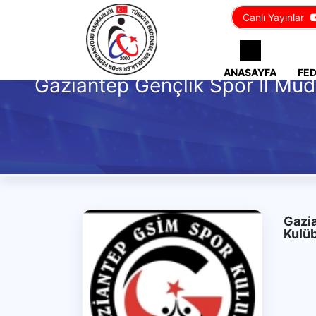
Canlı Yayınlar
ANASAYFA
FE
Gaziantep Gençlik Spor İl Müd
Gazia
Kulü