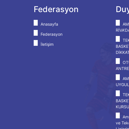
Federasyon
Duy
Anasayfa
AM
RİVA'
Federasyon
TE
İletişim
BASKE
DİKKA
OT
ANTRE
AM
UYGU
TE
BASKE
KURS
Amp
ve Tek
Ligleri