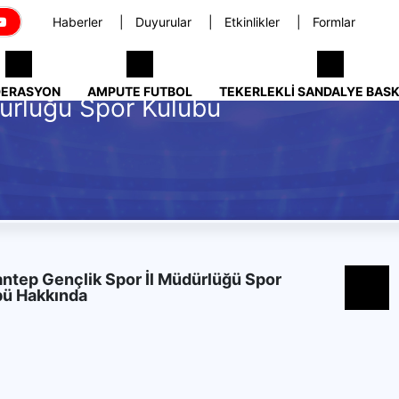
Haberler
Duyurular
Etkinlikler
Formlar
DERASYON
AMPUTE FUTBOL
TEKERLEKLI SANDALYE BAS
ürlüğü Spor Kulübü
ntep Gençlik Spor İl Müdürlüğü Spor
bü Hakkında