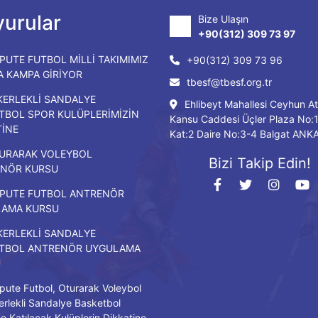
urular
Bize Ulaşın
+90(312) 309 73 97
PUTE FUTBOL MİLLİ TAKIMIMIZ
+90(312) 309 73 96
DA KAMPA GİRİYOR
tbesf@tbesf.org.tr
KERLEKLİ SANDALYE
Ehlibeyt Mahallesi Ceyhun At
TBOL SPOR KULÜPLERİMİZİN
Kansu Caddesi Üçler Plaza No:
TİNE
Kat:2 Daire No:3-4 Balgat ANK
URARAK VOLEYBOL
Bizi Takip Edin!
NÖR KURSU
PUTE FUTBOL ANTRENÖR
LAMA KURSU
KERLEKLİ SANDALYE
TBOL ANTRENÖR UYGULAMA
U
ute Futbol, Oturarak Voleybol
erlekli Sandalye Basketbol
ne Katılacak Kulüplerin Dikkatine