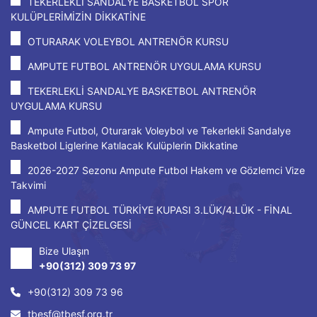
TEKERLEKLİ SANDALYE BASKETBOL SPOR
KULÜPLERİMİZİN DİKKATİNE
OTURARAK VOLEYBOL ANTRENÖR KURSU
AMPUTE FUTBOL ANTRENÖR UYGULAMA KURSU
TEKERLEKLİ SANDALYE BASKETBOL ANTRENÖR
UYGULAMA KURSU
Ampute Futbol, Oturarak Voleybol ve Tekerlekli Sandalye
Basketbol Liglerine Katılacak Kulüplerin Dikkatine
2026-2027 Sezonu Ampute Futbol Hakem ve Gözlemci Vize
Takvimi
AMPUTE FUTBOL TÜRKİYE KUPASI 3.LÜK/4.LÜK - FİNAL
GÜNCEL KART ÇİZELGESİ
Bize Ulaşın
+90(312) 309 73 97
+90(312) 309 73 96
tbesf@tbesf.org.tr