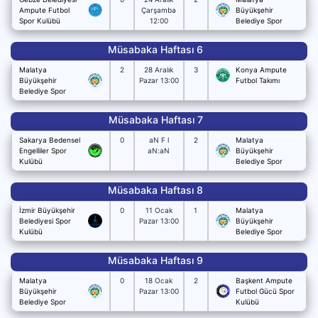
Ampute Futbol
Çarşamba
Büyükşehir
Spor Kulübü
12:00
Belediye Spor
Müsabaka Haftası 6
Malatya
2
28 Aralık
3
Konya Ampute
Büyükşehir
Pazar 13:00
Futbol Takımı
Belediye Spor
Müsabaka Haftası 7
Sakarya Bedensel
0
aN F l
2
Malatya
Engelliler Spor
aN:aN
Büyükşehir
Kulübü
Belediye Spor
Müsabaka Haftası 8
İzmir Büyükşehir
0
11 Ocak
1
Malatya
Belediyesi Spor
Pazar 13:00
Büyükşehir
Kulübü
Belediye Spor
Müsabaka Haftası 9
Malatya
0
18 Ocak
2
Başkent Ampute
Büyükşehir
Pazar 13:00
Futbol Gücü Spor
Belediye Spor
Kulübü