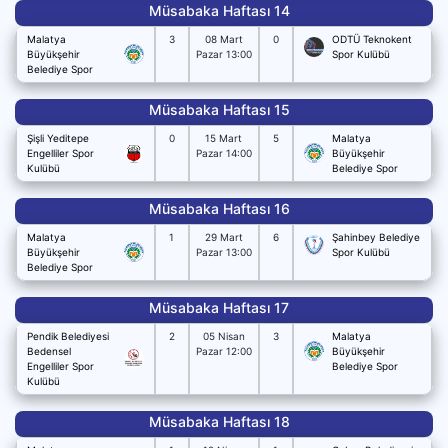
Müsabaka Haftası 14
Malatya
3
08 Mart
0
ODTÜ Teknokent
Büyükşehir
Pazar 13:00
Spor Kulübü
Belediye Spor
Müsabaka Haftası 15
Şişli Yeditepe
0
15 Mart
5
Malatya
Engelliler Spor
Pazar 14:00
Büyükşehir
Kulübü
Belediye Spor
Müsabaka Haftası 16
Malatya
1
29 Mart
6
Şahinbey Belediye
Büyükşehir
Pazar 13:00
Spor Kulübü
Belediye Spor
Müsabaka Haftası 17
Pendik Belediyesi
2
05 Nisan
3
Malatya
Bedensel
Pazar 12:00
Büyükşehir
Engelliler Spor
Belediye Spor
Kulübü
Müsabaka Haftası 18