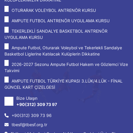
OTURARAK VOLEYBOL ANTRENÖR KURSU
AMPUTE FUTBOL ANTRENÖR UYGULAMA KURSU
TEKERLEKLİ SANDALYE BASKETBOL ANTRENÖR
UYGULAMA KURSU
Ampute Futbol, Oturarak Voleybol ve Tekerlekli Sandalye
Basketbol Liglerine Katılacak Kulüplerin Dikkatine
2026-2027 Sezonu Ampute Futbol Hakem ve Gözlemci Vize
Takvimi
AMPUTE FUTBOL TÜRKİYE KUPASI 3.LÜK/4.LÜK - FİNAL
GÜNCEL KART ÇİZELGESİ
Bize Ulaşın
+90(312) 309 73 97
+90(312) 309 73 96
tbesf@tbesf.org.tr