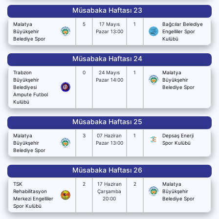
Müsabaka Haftası 23
Malatya
5
17 Mayıs
1
Bağcılar Belediye
Büyükşehir
Pazar 13:00
Engelliler Spor
Belediye Spor
Kulübü
Müsabaka Haftası 24
Trabzon
0
24 Mayıs
1
Malatya
Büyükşehir
Pazar 14:00
Büyükşehir
Belediyesi
Belediye Spor
Ampute Futbol
Kulübü
Müsabaka Haftası 25
Malatya
3
07 Haziran
1
Depsaş Enerji
Büyükşehir
Pazar 13:00
Spor Kulübü
Belediye Spor
Müsabaka Haftası 26
TSK
2
17 Haziran
2
Malatya
Rehabilitasyon
Çarşamba
Büyükşehir
Merkezi Engelliler
20:00
Belediye Spor
Spor Kulübü