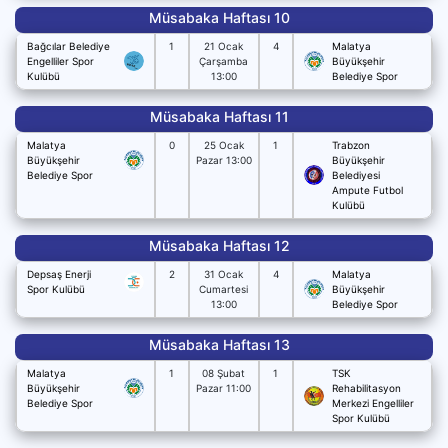
Müsabaka Haftası 10
Bağcılar Belediye
1
21 Ocak
4
Malatya
Engelliler Spor
Çarşamba
Büyükşehir
Kulübü
13:00
Belediye Spor
Müsabaka Haftası 11
Malatya
0
25 Ocak
1
Trabzon
Büyükşehir
Pazar 13:00
Büyükşehir
Belediye Spor
Belediyesi
Ampute Futbol
Kulübü
Müsabaka Haftası 12
Depsaş Enerji
2
31 Ocak
4
Malatya
Spor Kulübü
Cumartesi
Büyükşehir
13:00
Belediye Spor
Müsabaka Haftası 13
Malatya
1
08 Şubat
1
TSK
Büyükşehir
Pazar 11:00
Rehabilitasyon
Belediye Spor
Merkezi Engelliler
Spor Kulübü