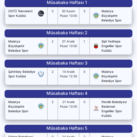
Müsabaka Haftası 1
ODTÜ Teknokent
0
30 Kasım
3
Malatya
Spor Kulübü
Pazar 13:00
Büyükşehir
Belediye Spor
Müsabaka Haftası 2
Malatya
2
07 Aralık
1
Şişli Yeditepe
Büyükşehir
Pazar 13:00
Engelliler Spor
Belediye Spor
Kulübü
Müsabaka Haftası 3
Şahinbey Belediye
2
14 Aralık
0
Malatya
Spor Kulübü
Pazar 12:30
Büyükşehir
Belediye Spor
Müsabaka Haftası 4
Malatya
2
21 Aralık
0
Pendik Belediyesi
Büyükşehir
Pazar 13:00
Bedensel
Belediye Spor
Engelliler Spor
Kulübü
Müsabaka Haftası 5
Gebze Belediyesi
0
24 Aralık
2
Malatya