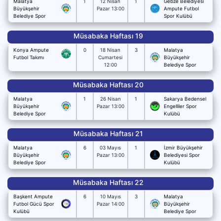
Malatya
1
12 Nisan
1
Gebze Belediyesi
Büyükşehir
Pazar 13:00
Ampute Futbol
Belediye Spor
Spor Kulübü
Müsabaka Haftası 19
Konya Ampute
0
18 Nisan
3
Malatya
Futbol Takımı
Cumartesi
Büyükşehir
12:00
Belediye Spor
Müsabaka Haftası 20
Malatya
1
26 Nisan
1
Sakarya Bedensel
Büyükşehir
Pazar 13:00
Engelliler Spor
Belediye Spor
Kulübü
Müsabaka Haftası 21
Malatya
6
03 Mayıs
1
İzmir Büyükşehir
Büyükşehir
Pazar 13:00
Belediyesi Spor
Belediye Spor
Kulübü
Müsabaka Haftası 22
Başkent Ampute
6
10 Mayıs
3
Malatya
Futbol Gücü Spor
Pazar 14:00
Büyükşehir
Kulübü
Belediye Spor