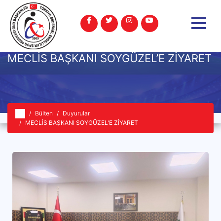
MECLİS BAŞKANI SOYGÜZEL’E ZİYARET
Bülten
Duyurular
MECLİS BAŞKANI SOYGÜZEL’E ZİYARET