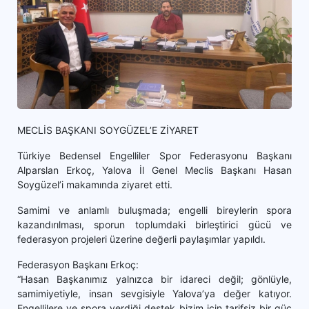
MECLİS BAŞKANI SOYGÜZEL’E ZİYARET
Türkiye Bedensel Engelliler Spor Federasyonu Başkanı
Alparslan Erkoç, Yalova İl Genel Meclis Başkanı Hasan
Soygüzel’i makamında ziyaret etti.
Samimi ve anlamlı buluşmada; engelli bireylerin spora
kazandırılması, sporun toplumdaki birleştirici gücü ve
federasyon projeleri üzerine değerli paylaşımlar yapıldı.
Federasyon Başkanı Erkoç:
“Hasan Başkanımız yalnızca bir idareci değil; gönlüyle,
samimiyetiyle, insan sevgisiyle Yalova’ya değer katıyor.
Engellilere ve spora verdiği destek bizim için tarifsiz bir güç