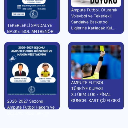
Ampute Futbol, Oturarak
Voleybol ve Tekerlekli
Sandalye Basketbol
TEKERLEKLİ SANDALYE
Liglerine Katılacak Kul...
BASKETBOL ANTRENÖR
UYGULAMA KURSU
AMPUTE FUTBOL
TÜRKİYE KUPASI
3.LÜK/4.LÜK - FİNAL
GÜNCEL KART ÇİZELGESİ
2026-2027 Sezonu
Ampute Futbol Hakem ve
Gözlemci Vize Takvimi