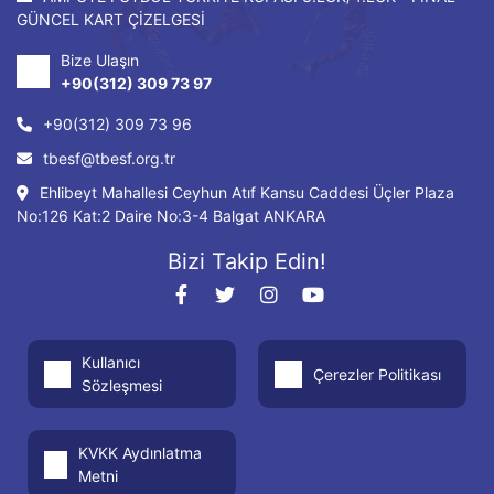
GÜNCEL KART ÇİZELGESİ
Bize Ulaşın
+90(312) 309 73 97
+90(312) 309 73 96
tbesf@tbesf.org.tr
Ehlibeyt Mahallesi Ceyhun Atıf Kansu Caddesi Üçler Plaza
No:126 Kat:2 Daire No:3-4 Balgat ANKARA
Bizi Takip Edin!
Kullanıcı
Çerezler Politikası
Sözleşmesi
KVKK Aydınlatma
Metni