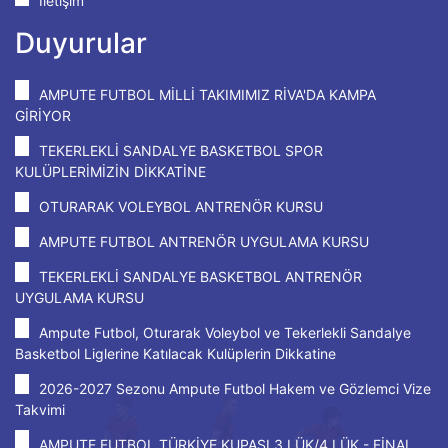
İletişim
Duyurular
AMPUTE FUTBOL MİLLİ TAKIMIMIZ RİVA'DA KAMPA
GİRİYOR
TEKERLEKLİ SANDALYE BASKETBOL SPOR
KULÜPLERİMİZİN DİKKATİNE
OTURARAK VOLEYBOL ANTRENÖR KURSU
AMPUTE FUTBOL ANTRENÖR UYGULAMA KURSU
TEKERLEKLİ SANDALYE BASKETBOL ANTRENÖR
UYGULAMA KURSU
Ampute Futbol, Oturarak Voleybol ve Tekerlekli Sandalye
Basketbol Liglerine Katılacak Kulüplerin Dikkatine
2026-2027 Sezonu Ampute Futbol Hakem ve Gözlemci Vize
Takvimi
AMPUTE FUTBOL TÜRKİYE KUPASI 3.LÜK/4.LÜK - FİNAL