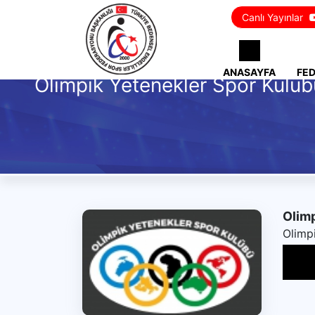
Canlı Yayınlar
ANASAYFA
FE
Olimpik Yetenekler Spor Kulüb
Olimp
Olimp