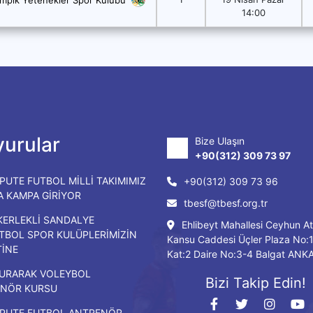
14:00
urular
Bize Ulaşın
+90(312) 309 73 97
PUTE FUTBOL MİLLİ TAKIMIMIZ
+90(312) 309 73 96
DA KAMPA GİRİYOR
tbesf@tbesf.org.tr
KERLEKLİ SANDALYE
Ehlibeyt Mahallesi Ceyhun At
TBOL SPOR KULÜPLERİMİZİN
Kansu Caddesi Üçler Plaza No:
TİNE
Kat:2 Daire No:3-4 Balgat ANK
URARAK VOLEYBOL
Bizi Takip Edin!
NÖR KURSU
PUTE FUTBOL ANTRENÖR