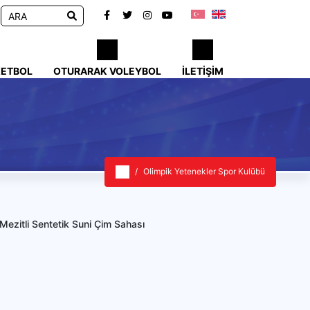
KETBOL
OTURARAK VOLEYBOL
İLETIŞIM
Olimpik Yetenekler Spor Kulübü
Mezitli Sentetik Suni Çim Sahası