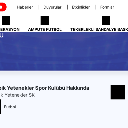
Haberler
Duyurular
Etkinlikler
Formlar
DERASYON
AMPUTE FUTBOL
TEKERLEKLI SANDALYE BAS
ü
ik Yetenekler Spor Kulübü Hakkında
ik Yetenekler SK
Futbol