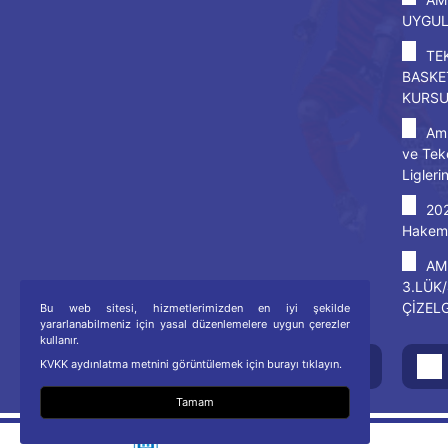
UYGU
TE
BASKE
KURS
Amp
ve Tek
Ligleri
20
Hakem 
AM
3.LÜK
ÇİZEL
Bu web sitesi, hizmetlerimizden en iyi şekilde
yararlanabilmeniz için yasal düzenlemelere uygun çerezler
kullanır.
KVKK aydınlatma metnini görüntülemek için burayı tıklayın.
Kullanıcı Sözleşmesi
Tamam