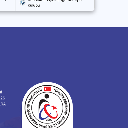
Kulübü
ıf
126
ARA