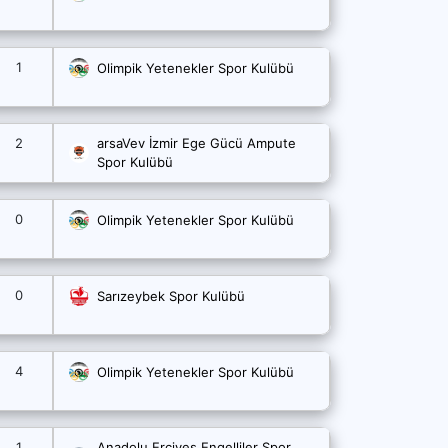
1
Olimpik Yetenekler Spor Kulübü
2
arsaVev İzmir Ege Gücü Ampute
Spor Kulübü
0
Olimpik Yetenekler Spor Kulübü
0
Sarızeybek Spor Kulübü
4
Olimpik Yetenekler Spor Kulübü
1
Anadolu Erciyes Engelliler Spor