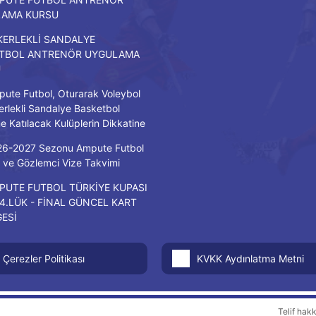
LAMA KURSU
KERLEKLİ SANDALYE
TBOL ANTRENÖR UYGULAMA
U
ute Futbol, Oturarak Voleybol
erlekli Sandalye Basketbol
ne Katılacak Kulüplerin Dikkatine
26-2027 Sezonu Ampute Futbol
ve Gözlemci Vize Takvimi
PUTE FUTBOL TÜRKİYE KUPASI
/4.LÜK - FİNAL GÜNCEL KART
GESİ
Çerezler Politikası
KVKK Aydınlatma Metni
Telif hak