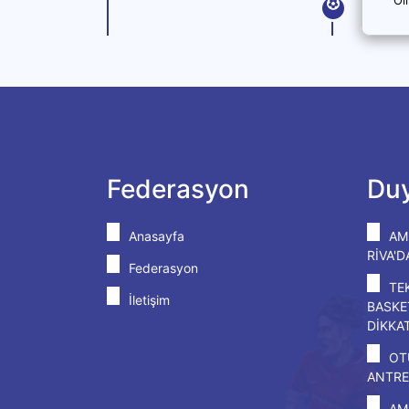
Federasyon
Duy
Anasayfa
AM
RİVA'
Federasyon
TE
İletişim
BASKE
DİKKA
OT
ANTRE
AM