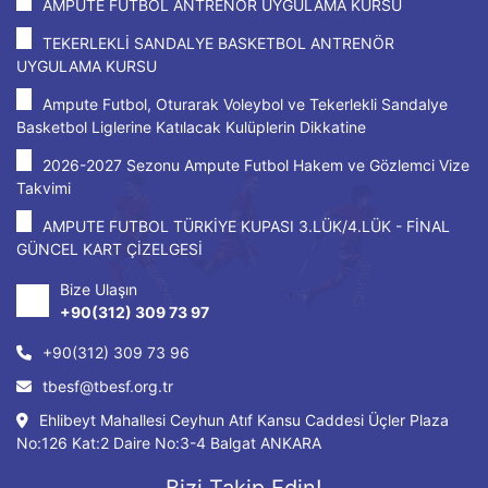
AMPUTE FUTBOL ANTRENÖR UYGULAMA KURSU
TEKERLEKLİ SANDALYE BASKETBOL ANTRENÖR
UYGULAMA KURSU
Ampute Futbol, Oturarak Voleybol ve Tekerlekli Sandalye
Basketbol Liglerine Katılacak Kulüplerin Dikkatine
2026-2027 Sezonu Ampute Futbol Hakem ve Gözlemci Vize
Takvimi
AMPUTE FUTBOL TÜRKİYE KUPASI 3.LÜK/4.LÜK - FİNAL
GÜNCEL KART ÇİZELGESİ
Bize Ulaşın
+90(312) 309 73 97
+90(312) 309 73 96
tbesf@tbesf.org.tr
Ehlibeyt Mahallesi Ceyhun Atıf Kansu Caddesi Üçler Plaza
No:126 Kat:2 Daire No:3-4 Balgat ANKARA
Bizi Takip Edin!