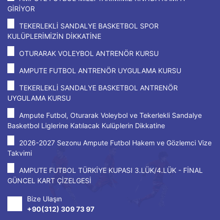
GİRİYOR
TEKERLEKLİ SANDALYE BASKETBOL SPOR
KULÜPLERİMİZİN DİKKATİNE
OTURARAK VOLEYBOL ANTRENÖR KURSU
AMPUTE FUTBOL ANTRENÖR UYGULAMA KURSU
TEKERLEKLİ SANDALYE BASKETBOL ANTRENÖR
UYGULAMA KURSU
Ampute Futbol, Oturarak Voleybol ve Tekerlekli Sandalye
Basketbol Liglerine Katılacak Kulüplerin Dikkatine
2026-2027 Sezonu Ampute Futbol Hakem ve Gözlemci Vize
Takvimi
AMPUTE FUTBOL TÜRKİYE KUPASI 3.LÜK/4.LÜK - FİNAL
GÜNCEL KART ÇİZELGESİ
Bize Ulaşın
+90(312) 309 73 97