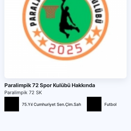
Paralimpik 72 Spor Kulübü Hakkında
Paralimpik 72 SK
75.Yıl Cumhuriyet Sen.Çim.Sah
Futbol