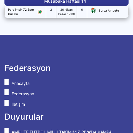
Müsabaka Haftası 14
Paralimpik 72 Spor
2
26 Nisan
6
Bursa Ampute
Kulübü
Pazar 12:00
Federasyon
Anasayfa
Federasyon
İletişim
Duyurular
AMPUTE FUTBOL MİLLİ TAKIMIMIZ RİVA'DA KAMPA