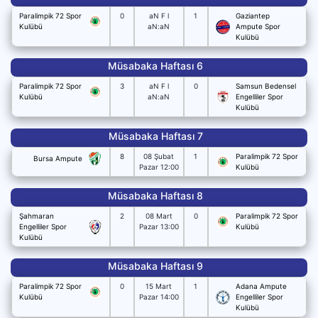
Paralimpik 72 Spor
0
aN F l
1
Gaziantep
Kulübü
aN:aN
Ampute Spor
Kulübü
Müsabaka Haftası 6
Paralimpik 72 Spor
3
aN F l
0
Samsun Bedensel
Kulübü
aN:aN
Engelliler Spor
Kulübü
Müsabaka Haftası 7
8
08 Şubat
1
Paralimpik 72 Spor
Bursa Ampute
Pazar 12:00
Kulübü
Müsabaka Haftası 8
Şahmaran
2
08 Mart
0
Paralimpik 72 Spor
Engelliler Spor
Pazar 13:00
Kulübü
Kulübü
Müsabaka Haftası 9
Paralimpik 72 Spor
0
15 Mart
1
Adana Ampute
Kulübü
Pazar 14:00
Engelliler Spor
Kulübü