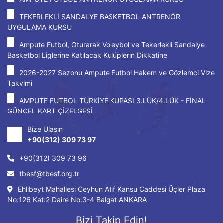
TEKERLEKLİ SANDALYE BASKETBOL ANTRENÖR
UYGULAMA KURSU
Ampute Futbol, Oturarak Voleybol ve Tekerlekli Sandalye
Basketbol Liglerine Katılacak Kulüplerin Dikkatine
2026-2027 Sezonu Ampute Futbol Hakem ve Gözlemci Vize
Takvimi
AMPUTE FUTBOL TÜRKİYE KUPASI 3.LÜK/4.LÜK - FİNAL
GÜNCEL KART ÇİZELGESİ
Bize Ulaşın
+90(312) 309 73 97
+90(312) 309 73 96
tbesf@tbesf.org.tr
Ehlibeyt Mahallesi Ceyhun Atıf Kansu Caddesi Üçler Plaza
No:126 Kat:2 Daire No:3-4 Balgat ANKARA
Bizi Takip Edin!