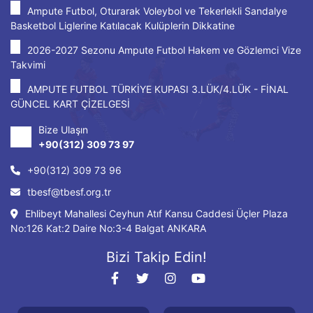
Ampute Futbol, Oturarak Voleybol ve Tekerlekli Sandalye
Basketbol Liglerine Katılacak Kulüplerin Dikkatine
2026-2027 Sezonu Ampute Futbol Hakem ve Gözlemci Vize
Takvimi
AMPUTE FUTBOL TÜRKİYE KUPASI 3.LÜK/4.LÜK - FİNAL
GÜNCEL KART ÇİZELGESİ
Bize Ulaşın
+90(312) 309 73 97
+90(312) 309 73 96
tbesf@tbesf.org.tr
Ehlibeyt Mahallesi Ceyhun Atıf Kansu Caddesi Üçler Plaza
No:126 Kat:2 Daire No:3-4 Balgat ANKARA
Bizi Takip Edin!