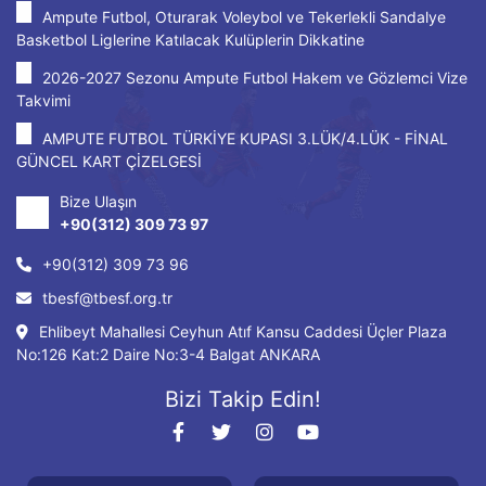
Ampute Futbol, Oturarak Voleybol ve Tekerlekli Sandalye
Basketbol Liglerine Katılacak Kulüplerin Dikkatine
2026-2027 Sezonu Ampute Futbol Hakem ve Gözlemci Vize
Takvimi
AMPUTE FUTBOL TÜRKİYE KUPASI 3.LÜK/4.LÜK - FİNAL
GÜNCEL KART ÇİZELGESİ
Bize Ulaşın
+90(312) 309 73 97
+90(312) 309 73 96
tbesf@tbesf.org.tr
Ehlibeyt Mahallesi Ceyhun Atıf Kansu Caddesi Üçler Plaza
No:126 Kat:2 Daire No:3-4 Balgat ANKARA
Bizi Takip Edin!