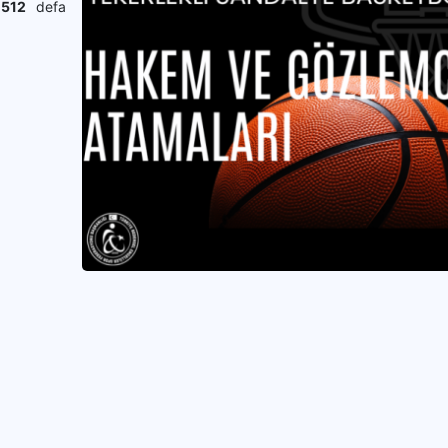
1512
defa