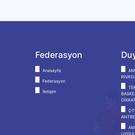
Federasyon
Duy
Anasayfa
AM
RİVA'
Federasyon
TE
İletişim
BASKE
DİKKA
OT
ANTRE
AM
UYGU