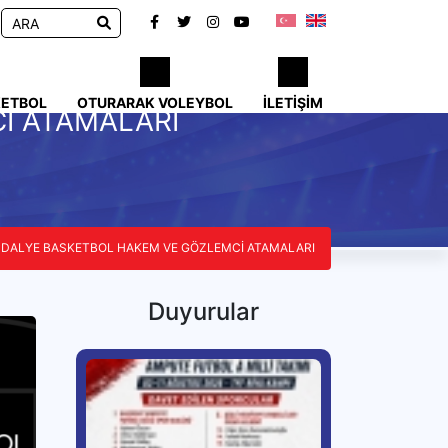
KETBOL
OTURARAK VOLEYBOL
İLETIŞIM
İ ATAMALARI
NDALYE BASKETBOL HAKEM VE GÖZLEMCİ ATAMALARI
Duyurular