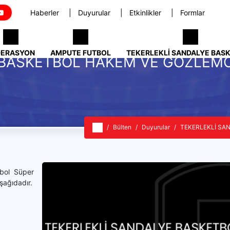
Haberler
Duyurular
Etkinlikler
Formlar
DERASYON
AMPUTE FUTBOL
TEKERLEKLI SANDALYE BAS
 BASKETBOL HAKEM VE GÖZLEMC
Bülten
Duyurular
TEKERLEKLİ SA
bol Süper
şağıdadır.