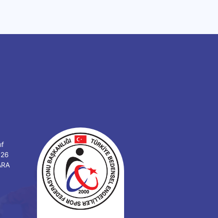
ıf
126
ARA