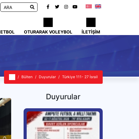
KETBOL
OTURARAK VOLEYBOL
İLETIŞIM
Bülten
Duyurular
Türkiye 111- 27 İsrail
Duyurular