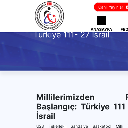
Canlı Yayınlar
ANASAYFA
FE
Türkiye 111- 27 İsrail
Millilerimizden Fa
Başlangıç: Türkiye 111
İsrail
U23 Tekerlekli Sandalye Basketbol Milli T