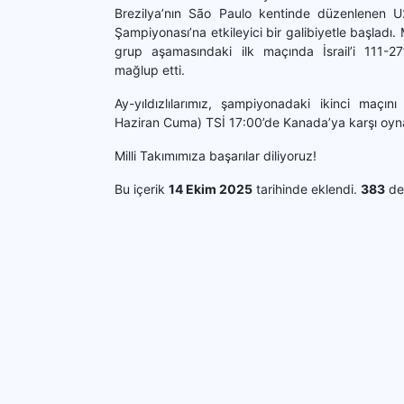
Brezilya’nın São Paulo kentinde düzenlenen 
Şampiyonası’na etkileyici bir galibiyetle başladı. Mi
grup aşamasındaki ilk maçında İsrail’i 111-27’
mağlup etti.
Ay-yıldızlılarımız, şampiyonadaki ikinci maçını
Haziran Cuma) TSİ 17:00’de Kanada’ya karşı oy
Milli Takımımıza başarılar diliyoruz!
Bu içerik
14 Ekim 2025
tarihinde eklendi.
383
def