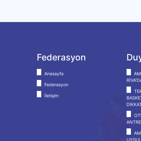
Federasyon
Duy
Anasayfa
AM
RİVA'
Federasyon
TE
İletişim
BASKE
DİKKA
OT
ANTRE
AM
UYGU