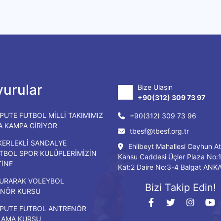
urular
Bize Ulaşın
+90(312) 309 73 97
PUTE FUTBOL MİLLİ TAKIMIMIZ
+90(312) 309 73 96
DA KAMPA GİRİYOR
tbesf@tbesf.org.tr
KERLEKLİ SANDALYE
Ehlibeyt Mahallesi Ceyhun At
TBOL SPOR KULÜPLERİMİZİN
Kansu Caddesi Üçler Plaza No:
TİNE
Kat:2 Daire No:3-4 Balgat ANK
URARAK VOLEYBOL
Bizi Takip Edin!
NÖR KURSU
PUTE FUTBOL ANTRENÖR
LAMA KURSU