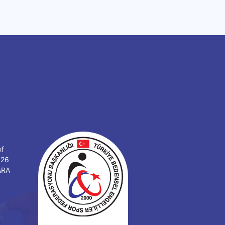
ıf
126
ARA