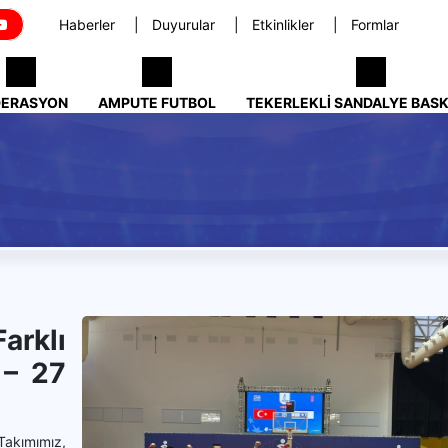
Haberler
Duyurular
Etkinlikler
Formlar
DERASYON
AMPUTE FUTBOL
TEKERLEKLI SANDALYE BAS
rklı
 – 27
akımımız,