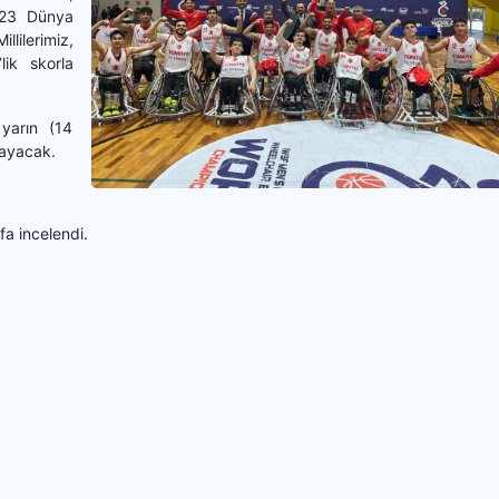
U23 Dünya
llilerimiz,
lik skorla
 yarın (14
nayacak.
a incelendi.